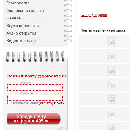
Графология
Здоровье и красота
← предыдущая
Фэншуй
Вкусные рецепты
Торты и выпечка на заказ
Аудио открытки
Видео-открытки
Войти в почту @gorod495.ru
логин:
пароль:
запомнить меня
(что это)