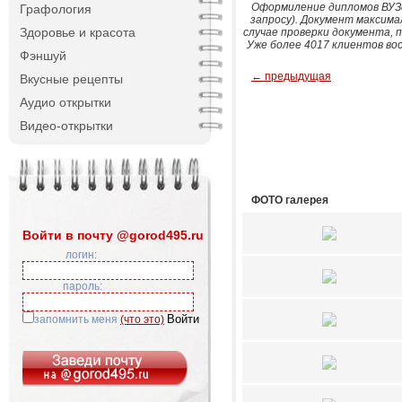
Оформиление дипломов ВУЗо
Графология
запросу). Документ максима
Здоровье и красота
случае проверки документа, 
Уже более 4017 клиентов во
Фэншуй
← предыдущая
Вкусные рецепты
Аудио открытки
Видео-открытки
ФОТО галерея
Войти в почту @gorod495.ru
логин:
пароль:
запомнить меня
(что это)