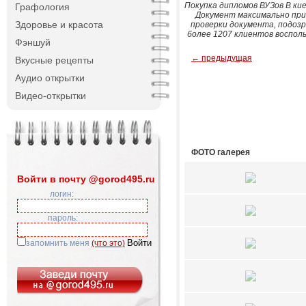
Покупка дипломов ВУЗов В кие
Графология
Документ максимально приб
Здоровье и красота
проверки документа, подозр
более 1207 клиентов воспол
Фэншуй
← предыдущая
Вкусные рецепты
Аудио открытки
Видео-открытки
ФОТО галерея
Войти в почту @gorod495.ru
логин:
пароль:
запомнить меня
(что это)