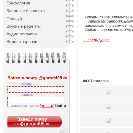
Графология
Здоровье и красота
Оформиление дипломов ВУЗ
Фэншуй
записи (по запросу). До
гарантию, что в случае пр
Вкусные рецепты
Любая специальность Уже 
Аудио открытки
← предыдущая
Видео-открытки
Войти в почту @gorod495.ru
ФОТО галерея
логин:
пароль:
запомнить меня
(что это)