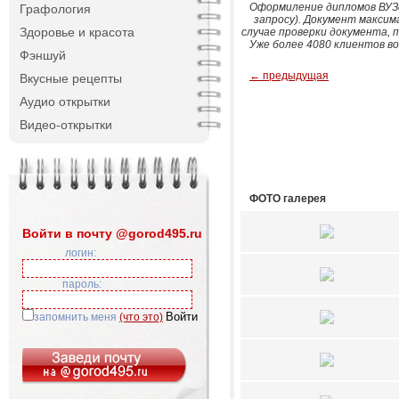
Оформиление дипломов ВУЗо
Графология
запросу). Документ максим
Здоровье и красота
случае проверки документа, 
Уже более 4080 клиентов в
Фэншуй
← предыдущая
Вкусные рецепты
Аудио открытки
Видео-открытки
ФОТО галерея
Войти в почту @gorod495.ru
логин:
пароль:
запомнить меня
(что это)