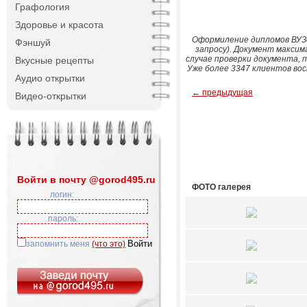
Графология
Здоровье и красота
Оформиление дипломов ВУЗо
Фэншуй
запросу). Документ максим
случае проверки документа, 
Вкусные рецепты
Уже более 3347 клиентов во
Аудио открытки
← предыдущая
Видео-открытки
Войти в почту @gorod495.ru
ФОТО галерея
логин:
пароль:
запомнить меня
(что это)