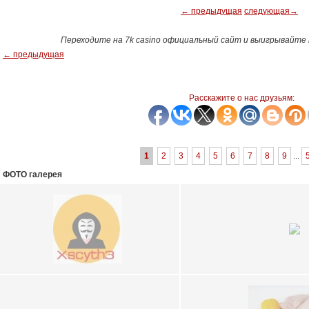
← предыдущая
следующая→
Переходите на 7k casino официальный сайт и выигрывайте http
← предыдущая
Расскажите о нас друзьям:
1
2
3
4
5
6
7
8
9
...
ФОТО галерея