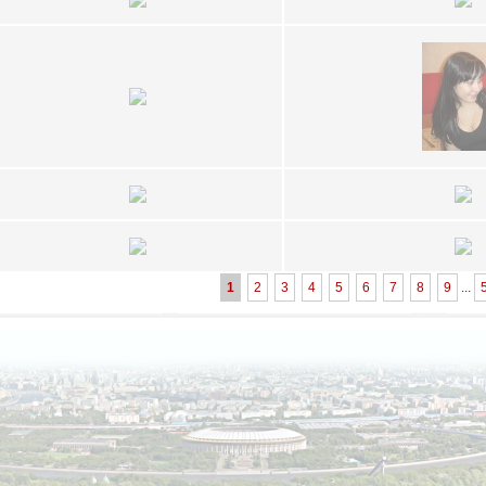
1
2
3
4
5
6
7
8
9
...