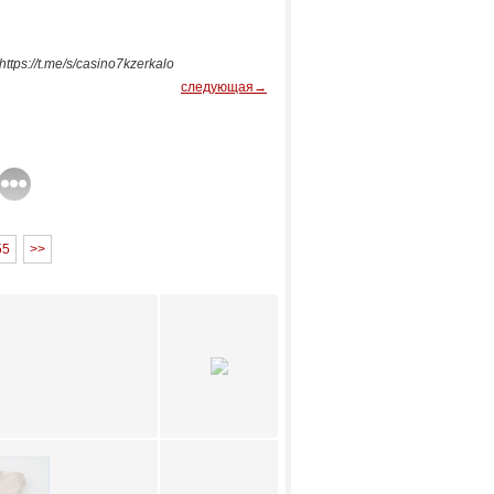
s://t.me/s/casino7kzerkalo
следующая→
55
>>