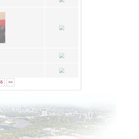
55
>>