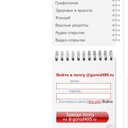
Графология
Здоровье и красота
Фэншуй
Вкусные рецепты
Аудио открытки
Видео-открытки
Войти в почту @gorod495.ru
логин:
пароль:
запомнить меня
(что это)