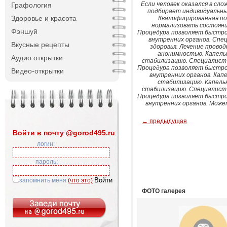
Если человек оказался в сл
Графология
подбирает индивидуальный
Здоровье и красота
Квалифицированная по
нормализовать состояни
Фэншуй
Процедура позволяет быстро
внутренних органов. Спе
Вкусные рецепты
здоровья. Лечение прово
анонимностью. Капель
Аудио открытки
стабилизацию. Специалист 
Процедура позволяет быстро
Видео-открытки
внутренних органов. Кап
стабилизацию. Капель
стабилизацию. Специалист 
Процедура позволяет быстро
внутренних органов. Може
← предыдущая
Войти в почту @gorod495.ru
логин:
пароль:
запомнить меня
(что это)
ФОТО галерея