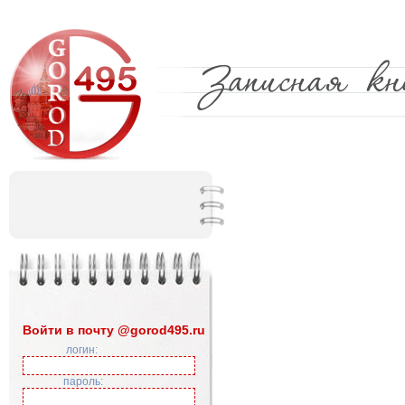
Войти в почту @gorod495.ru
логин:
пароль: