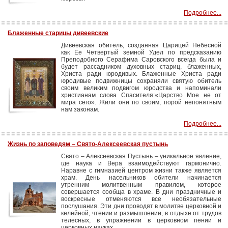
Подробнее...
Блаженные старицы дивеевские
Дивеевская обитель, созданная Царицей Небесной
как Ее Четвертый земной Удел по предсказанию
Преподобного Серафима Саровского всегда была и
будет рассадником духовных стариц, блаженных,
Христа ради юродивых. Блаженные Христа ради
юродивые подвижницы сохраняли святую обитель
своим великим подвигом юродства и напоминали
христианам слова Спасителя:«Царство Мое не от
мира сего». Жили они по своим, порой непонятным
нам законам.
Подробнее...
Жизнь по заповедям – Свято-Алексеевская пустынь
Свято – Алексеевская Пустынь – уникальное явление,
где наука и Вера взаимодействуют гармонично.
Наравне с гимназией центром жизни также является
храм. День насельников обители начинается
утренним молитвенным правилом, которое
совершается сообща в храме. В дни праздничные и
воскресные отменяются все необязательные
послушания. Эти дни проводят в молитве церковной и
келейной, чтении и размышлении, в отдыхе от трудов
телесных, в упражнении в церковном пении и
церковных науках.