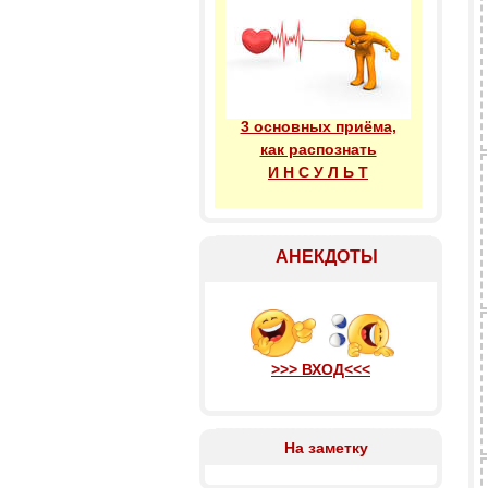
3 основных приёма,
как распознать
И Н С У Л Ь Т
АНЕКДОТЫ
>>> ВХОД<<<
На заметку