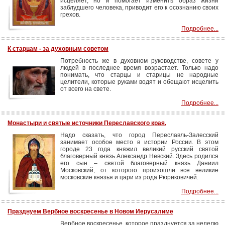
исцеляет, но и помогает изменить образ жизни
заблудшего человека, приводит его к осознанию своих
грехов.
Подробнее...
К старцам - за духовным советом
Потребность же в духовном руководстве, совете у
людей в последнее время возрастает. Только надо
понимать, что старцы и старицы не народные
целители, которые руками водят и обещают исцелить
от всего на свете.
Подробнее...
Монастыри и святые источники Переславского края.
Надо сказать, что город Переславль-Залесский
занимает особое место в истории России. В этом
городе 23 года княжил великий русский святой
благоверный князь Александр Невский. Здесь родился
его сын – святой благоверный князь Даниил
Московский, от которого произошли все великие
московские князья и цари из рода Рюриковичей.
Подробнее...
Празднуем Вербное воскресенье в Новом Иерусалиме
Вербное воскресенье, которое празднуется за неделю