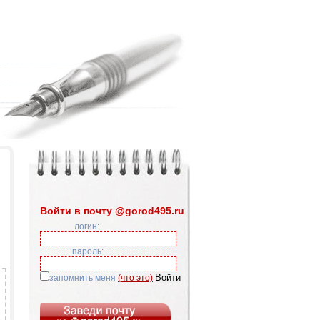
Войти в почту @gorod495.ru
логин:
пароль:
запомнить меня
(что это)