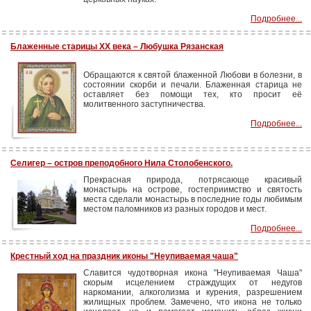
Подробнее...
Блаженные старицы ХХ века – Любушка Рязанская
Обращаются к святой блаженной Любови в болезни, в
состоянии скорби и печали. Блаженная старица не
оставляет без помощи тех, кто просит её
молитвенного заступничества.
Подробнее...
Селигер – остров преподобного Нила Столобенского.
Прекрасная природа, потрясающе красивый
монастырь на острове, гостеприимство и святость
места сделали монастырь в последние годы любимым
местом паломников из разных городов и мест.
Подробнее...
Крестный ход на праздник иконы "Неупиваемая чаша"
Славится чудотворная икона "Неупиваемая Чаша"
скорым исцелением страждущих от недугов
наркомании, алкоголизма и курения, разрешением
жилищных проблем. Замечено, что икона не только