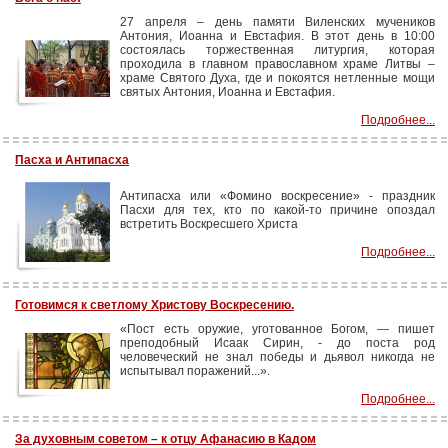
27 апреля – день памяти Виленских мучеников
Антония, Иоанна и Евстафия. В этот день в 10:00
состоялась торжественная литургия, которая
проходила в главном православном храме Литвы –
храме Святого Духа, где и покоятся нетленные мощи
святых Антония, Иоанна и Евстафия.
Подробнее...
Пасха и Антипасха
Антипасха или «Фомино воскресение» - праздник
Пасхи для тех, кто по какой-то причине опоздал
встретить Воскресшего Христа
Подробнее...
Готовимся к светлому Христову Воскресению.
«Пост есть оружие, уготованное Богом, — пишет
преподобный Исаак Сирин, - до поста род
человеческий не знал победы и дьявол никогда не
испытывал поражений...».
Подробнее...
За духовным советом – к отцу Афанасию в Кадом