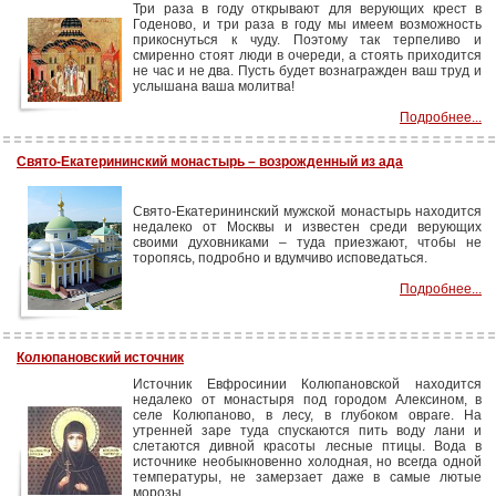
Три раза в году открывают для верующих крест в
Годеново, и три раза в году мы имеем возможность
прикоснуться к чуду. Поэтому так терпеливо и
смиренно стоят люди в очереди, а стоять приходится
не час и не два. Пусть будет вознагражден ваш труд и
услышана ваша молитва!
Подробнее...
Свято-Екатерининский монастырь – возрожденный из ада
Свято-Екатерининский мужской монастырь находится
недалеко от Москвы и известен среди верующих
своими духовниками – туда приезжают, чтобы не
торопясь, подробно и вдумчиво исповедаться.
Подробнее...
Колюпановский источник
Источник Евфросинии Колюпановской находится
недалеко от монастыря под городом Алексином, в
селе Колюпаново, в лесу, в глубоком овраге. На
утренней заре туда спускаются пить воду лани и
слетаются дивной красоты лесные птицы. Вода в
источнике необыкновенно холодная, но всегда одной
температуры, не замерзает даже в самые лютые
морозы.