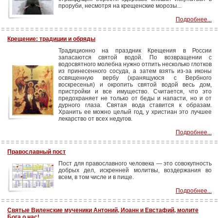
проруби, несмотря на крещенские морозы...
Подробнее...
Крещение: традиции и обряды
Традиционно на праздник Крещения в России
запасаются святой водой. По возвращении с
водосвятного молебна нужно отпить несколько глотков
из принесенного сосуда, а затем взять из-за иконы
освященную вербу (хранящуюся с Вербного
воскресенья) и окропить святой водой весь дом,
пристройки и все имущество. Считается, что это
предохраняет не только от беды и напасти, но и от
дурного глаза. Святая вода ставится к образам.
Хранить ее можно целый год, у христиан это лучшее
лекарство от всех недугов.
Подробнее...
Православный пост
Пост для православного человека — это совокупность
добрых дел, искренней молитвы, воздержания во
всем, в том числе и в пище.
Подробнее...
Святые Виленские мученики Антоний, Иоанн и Евстафий, молите
Бога о нас!