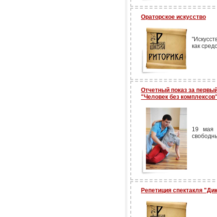
Ораторское искусство
"Искусс
как сред
Отчетный показ за первы
"Человек без комплексов
19 мая 
свободн
Репетиция спектакля "Ди