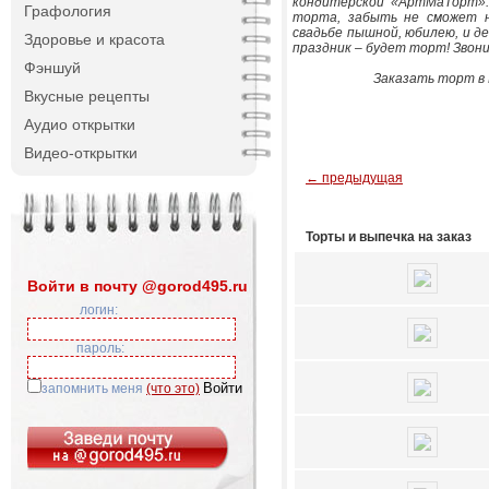
кондитерской «АртМаТорт». 
Графология
торта, забыть не сможет 
свадьбе пышной, юбилею, и д
Здоровье и красота
праздник – будет торт! Звони
Фэншуй
Заказать торт в 
Вкусные рецепты
Аудио открытки
Видео-открытки
← предыдущая
Торты и выпечка на заказ
Войти в почту @gorod495.ru
логин:
пароль:
запомнить меня
(что это)