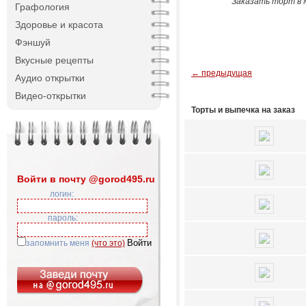
Заказать торт в М
Графология
Здоровье и красота
Фэншуй
Вкусные рецепты
← предыдущая
Аудио открытки
Видео-открытки
Торты и выпечка на заказ
Войти в почту @gorod495.ru
логин:
пароль:
запомнить меня
(что это)