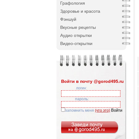
Графология
Здоровье и красота
Фэншуй
Вкусные рецепты
Аудио открытки
Видео-открытки
Войти в почту @gorod495.ru
логин:
пароль:
запомнить меня
(что это)