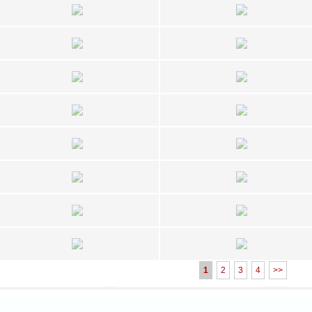
1
2
3
4
>>