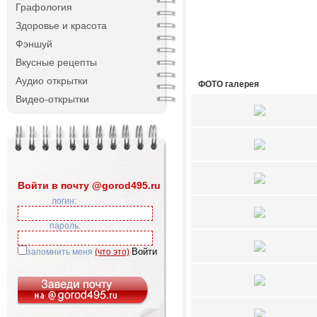
Графология
Здоровье и красота
Фэншуй
Вкусные рецепты
Аудио открытки
ФОТО галерея
Видео-открытки
Войти в почту @gorod495.ru
логин:
пароль:
запомнить меня
(что это)