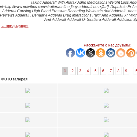
Taking Adderall With Atarax Adhd Medications Weight Loss Adder
url=http://www.netvibes.com/stratteraonline ]buy adderall no rx[/url]. Depakote E
Adderall Causing High Blood Pressure Recording Wellbutrin And Adderall . doe
Reviews Adderall . Benadryl Adderall Drug Interactions Paxil And Adderall Xr Mix
And Adderall Adderall Or Strattera Adderall Addiction
← предыдущая
Расскажите о нас друзьям:
1
2
3
4
5
6
7
8
9
...
ФОТО галерея