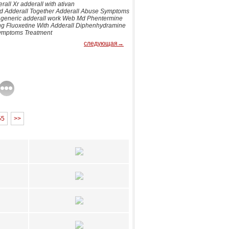
all Xr adderall with ativan
r And Adderall Together Adderall Abuse Symptoms
s generic adderall work Web Md Phentermine
ing Fluoxetine With Adderall Diphenhydramine
 Symptoms Treatment
следующая→
55
>>