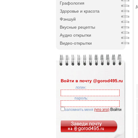
Графология
[
Здоровье и красота
Фэншуй
Вкусные рецепты
Аудио открытки
Видео-открытки
Войти в почту @gorod495.ru
логин:
пароль:
запомнить меня
(что это)