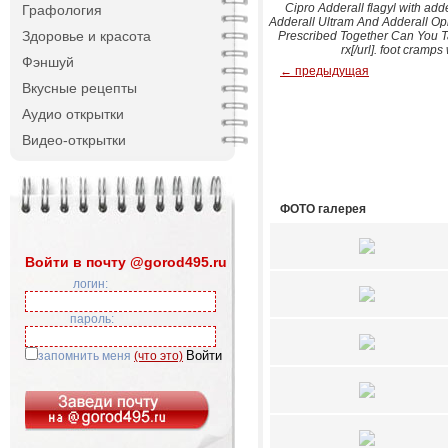
Cipro Adderall flagyl with ad
Графология
Adderall Ultram And Adderall Op
Здоровье и красота
Prescribed Together Can You Ta
rx[/url]. foot cramp
Фэншуй
← предыдущая
Вкусные рецепты
Аудио открытки
Видео-открытки
ФОТО галерея
Войти в почту @gorod495.ru
логин:
пароль:
запомнить меня
(что это)