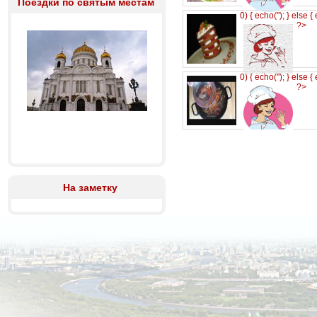
Поездки по святым местам
0) { echo('
'); } else {
?>
0) { echo('
'); } else {
?>
На заметку