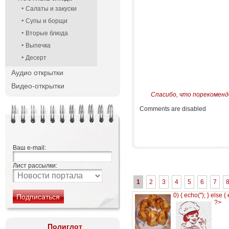
Салаты и закуски
Супы и борщи
Вторые блюда
Выпечка
Десерт
Аудио открытки
Видео-открытки
Спасибо, что порекоменд
Comments are disabled
Ваш e-mail:
Лист рассылки:
1
2
3
4
5
6
7
0) { echo('
'); } else {
?>
Полиглот