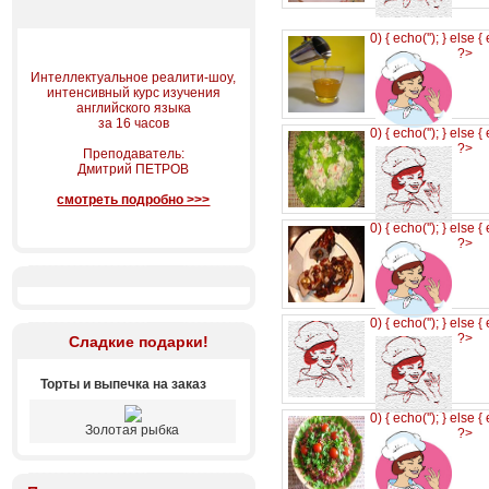
0) { echo('
'); } else {
?>
Интеллектуальное реалити-шоу,
интенсивный курс изучения
английского языка
за 16 часов
0) { echo('
'); } else {
?>
Преподаватель:
Дмитрий ПЕТРОВ
смотреть подробно >>>
0) { echo('
'); } else {
?>
0) { echo('
'); } else {
?>
Сладкие подарки!
Торты и выпечка на заказ
0) { echo('
'); } else {
Золотая рыбка
?>