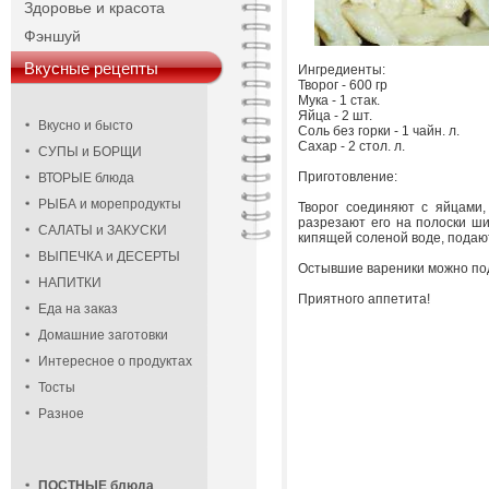
Здоровье и красота
Фэншуй
Вкусные рецепты
Ингредиенты:
Творог - 600 гр
Мука - 1 стак.
Яйца - 2 шт.
Вкусно и бысто
Соль без горки - 1 чайн. л.
Сахар - 2 стол. л.
СУПЫ и БОРЩИ
Приготовление:
ВТОРЫЕ блюда
РЫБА и морепродукты
Творог соединяют с яйцами,
разрезают его на полоски ши
САЛАТЫ и ЗАКУСКИ
кипящей соленой воде, подаю
ВЫПЕЧКА и ДЕСЕРТЫ
Остывшие вареники можно под
НАПИТКИ
Приятного аппетита!
Еда на заказ
Домашние заготовки
Интересное о продуктах
Тосты
Разное
ПОСТНЫЕ блюда