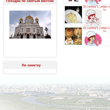
Поездки по святым местам
0) { echo('
'); } else {
?>
0) { echo('
'); } else {
?>
На заметку