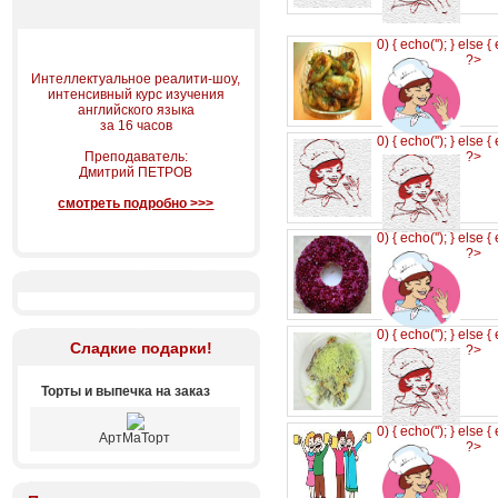
0) { echo('
'); } else {
?>
Интеллектуальное реалити-шоу,
интенсивный курс изучения
английского языка
за 16 часов
0) { echo('
'); } else {
Преподаватель:
?>
Дмитрий ПЕТРОВ
смотреть подробно >>>
0) { echo('
'); } else {
?>
0) { echo('
'); } else {
Сладкие подарки!
?>
Торты и выпечка на заказ
0) { echo('
'); } else {
АртМаТорт
?>