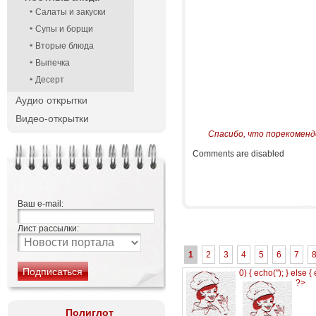
Салаты и закуски
Супы и борщи
Вторые блюда
Выпечка
Десерт
Аудио открытки
Видео-открытки
Спасибо, что порекоменд
Comments are disabled
Ваш e-mail:
Лист рассылки:
1
2
3
4
5
6
7
0) { echo('
'); } else {
?>
Полиглот