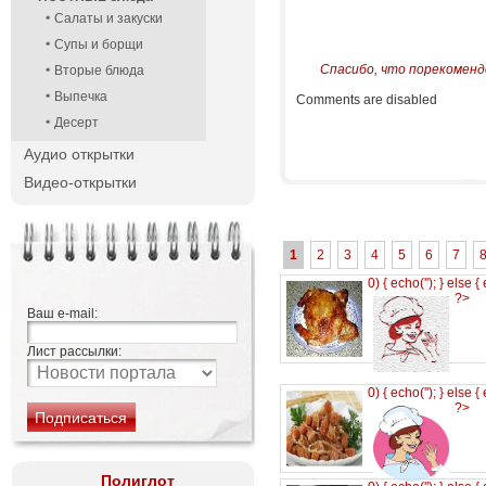
Салаты и закуски
Супы и борщи
Спасибо, что порекоменд
Вторые блюда
Выпечка
Comments are disabled
Десерт
Аудио открытки
Видео-открытки
1
2
3
4
5
6
7
0) { echo('
'); } else {
?>
Ваш e-mail:
Лист рассылки:
0) { echo('
'); } else {
?>
Полиглот