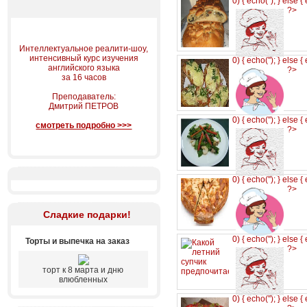
0) { echo('
'); } else {
?>
Интеллектуальное реалити-шоу,
интенсивный курс изучения
0) { echo('
'); } else {
английского языка
?>
за 16 часов
Преподаватель:
Дмитрий ПЕТРОВ
0) { echo('
'); } else {
смотреть подробно >>>
?>
0) { echo('
'); } else {
?>
Сладкие подарки!
0) { echo('
'); } else {
Торты и выпечка на заказ
?>
торт к 8 марта и дню
влюбленных
0) { echo('
'); } else {