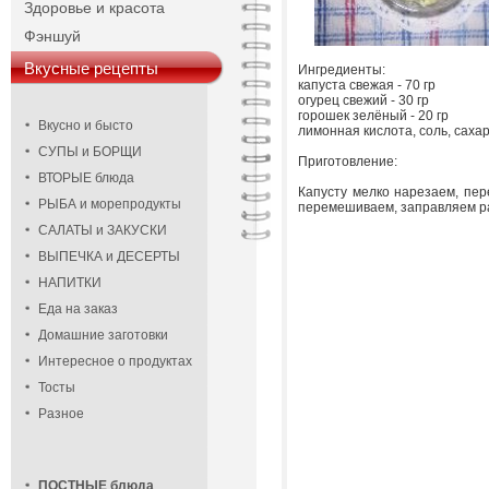
Здоровье и красота
Фэншуй
Вкусные рецепты
Ингредиенты:
капуста свежая - 70 гр
огурец свежий - 30 гр
горошек зелёный - 20 гр
Вкусно и бысто
лимонная кислота, соль, сахар
СУПЫ и БОРЩИ
Приготовление:
ВТОРЫЕ блюда
Капусту мелко нарезаем, пер
РЫБА и морепродукты
перемешиваем, заправляем р
САЛАТЫ и ЗАКУСКИ
ВЫПЕЧКА и ДЕСЕРТЫ
НАПИТКИ
Еда на заказ
Домашние заготовки
Интересное о продуктах
Тосты
Разное
ПОСТНЫЕ блюда