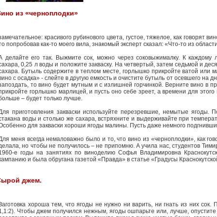
Вино из «черноплодки»
замечательное: красивого рубинового цвета, густое, тяжелое, как говорят вино
то попробовав как-то моего вила, знакомый эксперт сказал: «Что-то из област
А делайте его так. Выжмите сок, можно через соковыжималку. К каждому 
сахара, 0,25 л воды и положите закваску. На четвертый, затем седьмой и дес
сахара. Бутыль содержите в теплом месте, горлышко прикройте ватой или м
вино с осадка» - слейте в другую емкость и очистите бутыль от осевшего на дн
запоздать, то вино будет мутным и с излишней горчинкой. Верните вино в п
прикройте горлышко марлицей, и пусть оно себе зреет, а времени для этого
больше – будет только лучше.
Для приготовления закваски используйте перезревшие, немытые ягоды. По
стакана воды и столько же сахара, встряхните и выдерживайте при температ
Особенно для закваски хороши ягоды малины. Пусть даже немного подгнившие
Для меня всегда немаловажно было и то, что вино из «черноплодки», как гово
делала, но чтобы не получилось – не припомню. А учила нас, студентов Тими
1960-е годы на занятиях по виноделию Софья Владимировна Краснокутск
кампанию и была обругана газетой «Правда» в статье «Градусы Краснокутской
Сырой джем.
Заготовка хороша тем, что ягоды не нужно ни варить, ни гнать из них сок.
1,1:2). Чтобы джем получился нежным, ягоды ошпарьте или, лучше, опустите 