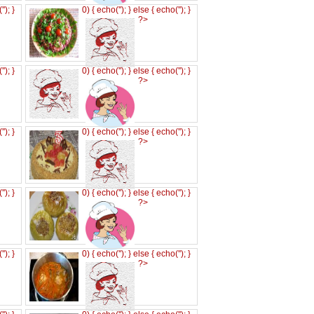
('
'); }
0) { echo('
'); } else { echo('
'); }
?>
('
'); }
0) { echo('
'); } else { echo('
'); }
?>
('
'); }
0) { echo('
'); } else { echo('
'); }
?>
('
'); }
0) { echo('
'); } else { echo('
'); }
?>
('
'); }
0) { echo('
'); } else { echo('
'); }
?>