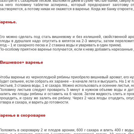
разотрите с сахарным песком. Выложите джем в сухие чистые банки, сверху 
на него половину таблетки аспирина., который предохранит заготовку о
растворяется, а потому никак не окажется в варенье. Когда же банку откроете
аренье.
Его можно сделать под стать вишневому и без излишней, свойственной арон
плоды в дуршлаге надо опустить в кипяток на 2-3 минуты, затем переложит
ягод – 1 кг сахарного песка и 2 стакана воды и уваривать в один прием).
По-особому приятное варенье получается, если к нему добавить нарезанные 
«Вишневое» варенье
Чтобы варенье из черноплодной рябины приобрело вишневый аромат, его ну
будет сильнее, если собрать их заранее – в начале лета и высушить. На 1 к
листьев, 3 стакана воды, 1 кг сахара. Можно использовать и осенние листья, 
Половину листьев следует проварить 5 минут в нужном объеме воды и дат
залить им плоды рябины и оставить на 6 часов. Затем жидкость слить и про
процедить, и сразу же залить ею рябину. Через 2 часа ягоды отцедить, опу
отвара и сахара, и варить до готовности.
аренье в скороварке
Положить в скороварку 2 кг плодов аронии, 600 г сахара и влить 400 г воды