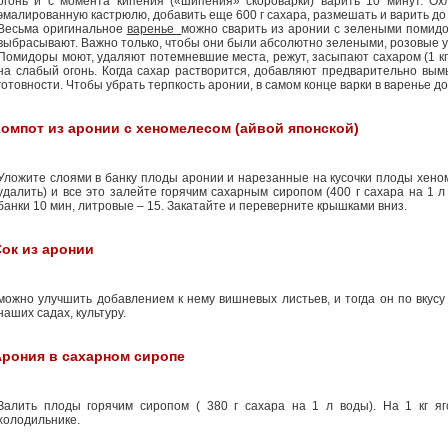
огонь и с момента кипения («шипения» скороварки) варить 10 минут. Ох
эмалированную кастрюлю, добавить еще 600 г сахара, размешать и варить до 
Весьма оригинальное
варенье
можно сварить из аронии с зелеными помидо
выбрасывают. Важно только, чтобы они были абсолютно зелеными, розовые у
Помидоры моют, удаляют потемневшие места, режут, засыпают сахаром (1 кг 
на слабый огонь. Когда сахар растворится, добавляют предварительно вым
готовности. Чтобы убрать терпкость аронии, в самом конце варки в варенье 
омпот из аронии с хеномелесом (айвой японской)
Уложите слоями в банку плоды аронии и нарезанные на кусочки плоды хен
удалить) и все это залейте горячим сахарным сиропом (400 г сахара на 1 л
банки 10 мин, литровые – 15. Закатайте и переверните крышками вниз.
ок из аронии
можно улучшить добавлением к нему вишневых листьев, и тогда он по вкусу
наших садах, культуру.
Арония в сахарном сиропе
Залить плоды горячим сиропом ( 380 г сахара на 1 л воды). На 1 кг яг
холодильнике.