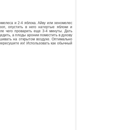
омелеса и 2-4 яблока. Айву или хеномелес
роп, опустить в него натертые яблоки и
ле чего проварить еще 3-4 минуты. Дать
цедить, а плоды аронии поместить в духову
ушивать на открытом воздухе. Оптимально
пересушите их! Использовать как обычный