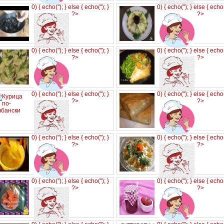
0) { echo('
'); } else { echo('
'); }
0) { echo('
'); } else { echo
?>
?>
0) { echo('
'); } else { echo('
'); }
0) { echo('
'); } else { echo
?>
?>
0) { echo('
'); } else { echo('
'); }
0) { echo('
'); } else { echo
?>
?>
0) { echo('
'); } else { echo('
'); }
0) { echo('
'); } else { echo
?>
?>
0) { echo('
'); } else { echo('
'); }
0) { echo('
'); } else { echo
?>
?>