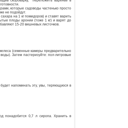
ладив скороварку, переложить варенье в
готовности.
рами, которые садоводы частенько просто
же не подойдут.
сахара на 1 кг помидоров) и ставят варить
ытые плоды аронии (тоже 1 кг) и варят до
добавляют 15-20 вишневых листочков.
омелеса (семенные камеры предварительно
 воды). Затем пастеризуйте: пол-литровые
 будет напоминать эту, увы, теряющуюся в
од понадобится 0,7 л сиропа. Хранить в