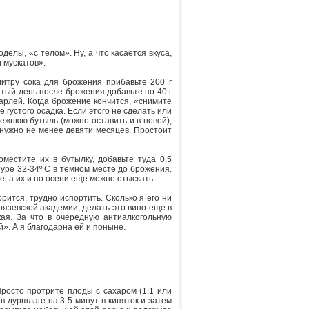
делы, «с телом». Ну, а что касается вкуса,
и мускатов».
литру сока для брожения прибавьте 200 г
ятый день после брожения добавьте по 40 г
арлей. Когда брожение кончится, «снимите
е густого осадка. Если этого не сделать или
режнюю бутыль (можно оставить и в новой);
 нужно не менее девяти месяцев. Простоит
местите их в бутылку, добавьте туда 0,5
уре 32-34º С в темном месте до брожения.
, а их и по осени еще можно отыскать.
рится, трудно испортить. Сколько я его ни
рязевской академии, делать это вино еще в
ая. За что в очередную антиалкогольную
». А я благодарна ей и поныне.
 Просто протрите плоды с сахаром (1:1 или
в дуршлаге на 3-5 минут в кипяток и затем