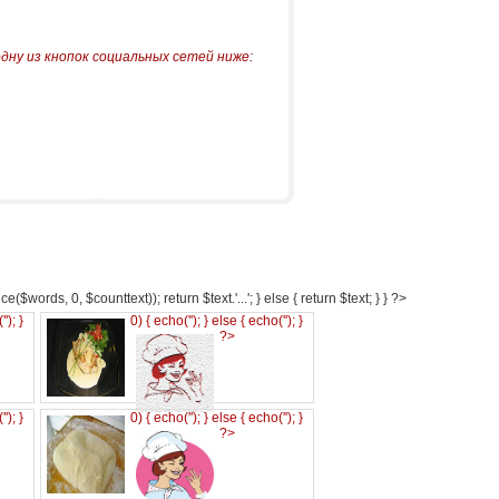
одну из кнопок социальных сетей ниже:
e($words, 0, $counttext)); return $text.'...'; } else { return $text; } } ?>
('
'); }
0) { echo('
'); } else { echo('
'); }
?>
('
'); }
0) { echo('
'); } else { echo('
'); }
?>