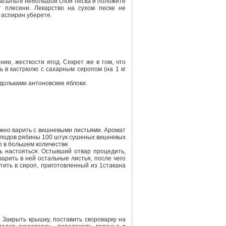
насыпьте небольшой слой песка и положите
т плесени. Лекарство на сухом песке не
, аспирин уберете.
ии, жесткости ягод. Секрет же в том, что
ь в кастрюлю с сахарным сиропом (на 1 кг
дольками антоновские яблоки.
жно варить с вишневыми листьями. Аромат
г плодов рябины 100 штук сушеных вишневых
но в большем количестве.
ь настояться. Остывший отвар процедить,
варить в ней остальные листья, после чего
стить в сироп, приготовленный из 1стакана
. Закрыть крышку, поставить скороварку на