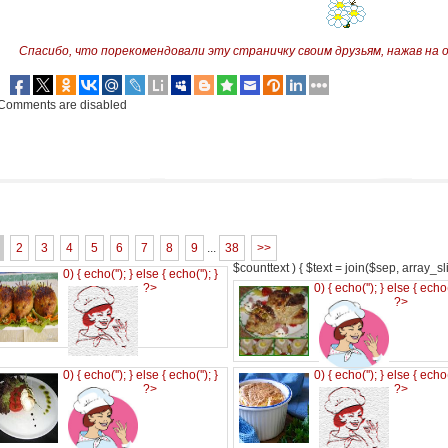
Спасибо, что порекомендовали эту страничку своим друзьям,
нажав на 
Comments are disabled
2
3
4
5
6
7
8
9
...
38
>>
$counttext ) { $text = join($sep, array_slic
0) { echo('
'); } else { echo('
'); }
?>
0) { echo('
'); } else { echo
?>
0) { echo('
'); } else { echo('
'); }
0) { echo('
'); } else { echo
?>
?>