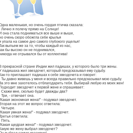
Одна маленькая, но очень гордая птичка сказала:
- Лично я полечу прямо на Солнце!
И она стала подниматься все выше и выше,
но очень скоро обожгла себе крылья
и упала на самое дно самого глубокого ущелья!
Так выпьем же за то, чтобы каждый из нас,
как бы высоко он не поднимался,
никогда не отрывался бы от коллектива!
В прекрасной стране Индии жил падишах, у которого было три жены.
У падишаха жил звездочет, который предсказывал ему судьбу.
Как-то приглашает падишах к себе звездочета и говорит:
- Ты давно живешь у меня и всегда правильно предсказывал мою судьбу.
За это мне захотелось отблагодарить тебя. Выбирай любую из моих жен!
Подходит звездочет к первой жене и спрашивает:
- Скажи мне, сколько будет дважды два?
- Три, - отвечает она.
"Какая экономная жена!" - подумал звездочет.
Вторая на этот же вопрос ответила:
- Четыре.
"Какая умная жена!" - подумал звездочет.
Третья ответила:
- Пять.
"Какая щедрая жена!" - подумал звездочет.
Какую же жену выбрал звездочет?