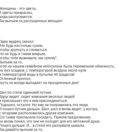
Женщины - это цветы.
А цветы прекрасны,
когда распускаются.
Так выпьем за распущенных женщин!
Один мудрец сказал:
"Не будь настолько сухим,
чтобы хрупнуть и сломаться.
Но не будь и таким мокрым,
чтобы тебя выжимали, как тряпку".
Выпьем за то,
чтоб на нашем семейном небосклоне была переменная облачность,
но без осадков, с температурой воздуха около нуля
и температурой воды в бутылке 40 градусов!
Отличный прогноз,
пусть он всегда выпадает на праздничные дни!
Шел по степи одинокий путник.
Вдруг видит: сидит компания веселых людей
и приглашает его к ним присоединиться.
Подошел, остался. Но ему не понравились эти люди.
И пошел путник дальше. Шел, шел и вновь видит: у костра,
с гитарами расположилась другая компания.
Его также пригласили посидеть. Приняв предложение,
он вновь понял, что они не походят для его мятежной души.
Пошел дальше. И... в степи его разорвали шакалы.
Так давайте выпьем за то,