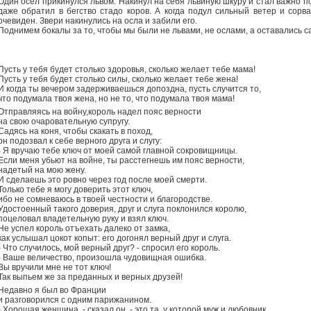
Один осел прикинулся львом. Накинул на себя львиную шкуру и стал важно п
даже обратил в бегство стадо коров. А когда подул сильный ветер и сорв
очевиден. Звери накинулись на осла и забили его.
Поднимем бокалы за то, чтобы мы были не львами, не ослами, а оставались с
Пусть у тебя будет столько здоровья, сколько желает тебе мама!
Пусть у тебя будет столько силы, сколько желает тебе жена!
И когда ты вечером задерживаешься допоздна, пусть случится то,
что подумала твоя жена, но не то, что подумала твоя мама!
Отправляясь на войну,король надел пояс верности
на свою очаровательную супругу.
Садясь на коня, чтобы скакать в поход,
он подозвал к себе верного друга и слугу:
- Я вручаю тебе ключ от моей самой главной сокровищницы.
Если меня убьют на войне, ты расстегнешь им пояс верности,
надетый на мою жену.
И сделаешь это ровно через год после моей смерти.
Только тебе я могу доверить этот ключ,
ибо не сомневаюсь в твоей честности и благородстве.
Удостоенный такого доверия, друг и слуга поклонился королю,
поцеловал владетельную руку и взял ключ.
Не успел король отъехать далеко от замка,
как услышал цокот копыт: его догонял верный друг и слуга.
- Что случилось, мой верный друг? - спросил его король.
- Ваше величество, произошла чудовищная ошибка.
Вы вручили мне не тот ключ!
Так выпьем же за преданных и верных друзей!
Недавно я был во Франции
и разговорился с одним парижанином.
- Хорошая женщина, - сказал он, - это та, у которой муж и любовник.