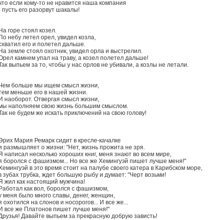
что если кому-то не нравится наша компания
- пусть его разорвут шакалы!
На горе стоял козел.
По небу летел орел, увидел козла,
схватил его и полетел дальше.
На земле стоял охотник, увидел орла и выстрелил.
Орел камнем упал на траву, а козел полетел дальше!
Так выпьем за то, чтобы у нас орлов не убивали, а козлы не летали.
Чем больше мы ищем смысл жизни,
тем меньше его в нашей жизни.
И наоборот. Отвергая смысл жизни,
мы наполняем свою жизнь большим смыслом.
Так не будем же искать приключений на свою голову!
Эрих Мария Ремарк сидит в кресле-качалке
и размышляет о жизни: "Нет, жизнь прожита не зря.
Я написал несколько хороших книг, меня знают во всем мире,
я боролся с фашизмом... Но все же Хемингуэй пишет лучше меня!"
Хемингуэй в это время стоит на палубе своего катера в Карибском море,
в зубах трубка, ждет большую рыбу и думает: "Черт возьми!
Я жил как настоящий мужчина!
Работал как вол, боролся с фашизмом,
у меня было много славы, денег, женщин,
я охотился на слонов и носорогов... И все же...
И все же Платонов пишет лучше меня!"
Друзья! Давайте выпьем за прекрасную добрую зависть!