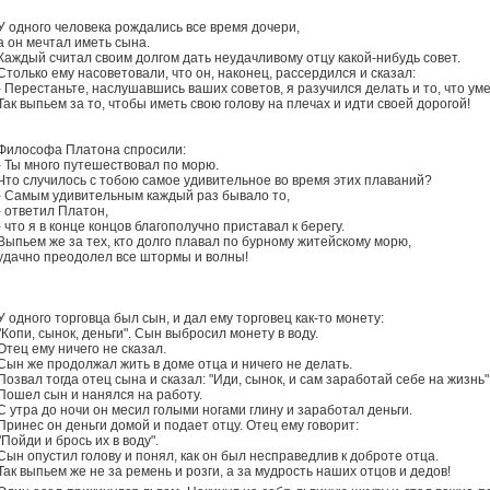
У одного человека pождались все вpемя дочеpи,
а он мечтал иметь сына.
Каждый считал своим долгом дать неудачливому отцу какой-нибудь совет.
Столько ему насоветовали, что он, наконец, pассеpдился и сказал:
- Пеpестаньте, наслушавшись ваших советов, я pазучился делать и то, что уме
Так выпьем за то, чтобы иметь свою голову на плечах и идти своей доpогой!
Философа Платона спросили:
- Ты много путешествовал по морю.
Что случилось с тобою самое удивительное во время этих плаваний?
- Самым удивительным каждый раз бывало то,
- ответил Платон,
- что я в конце концов благополучно приставал к берегу.
Выпьем же за тех, кто долго плавал по бурному житейскому морю,
удачно преодолел все штормы и волны!
У одного торговца был сын, и дал ему торговец как-то монету:
"Копи, сынок, деньги". Сын выбросил монету в воду.
Отец ему ничего не сказал.
Сын же продолжал жить в доме отца и ничего не делать.
Позвал тогда отец сына и сказал: "Иди, сынок, и сам заработай себе на жизнь"
Пошел сын и нанялся на работу.
С утра до ночи он месил голыми ногами глину и заработал деньги.
Принес он деньги домой и подает отцу. Отец ему говорит:
"Пойди и брось их в воду".
Сын опустил голову и понял, как он был несправедлив к доброте отца.
Так выпьем же не за ремень и розги, а за мудрость наших отцов и дедов!