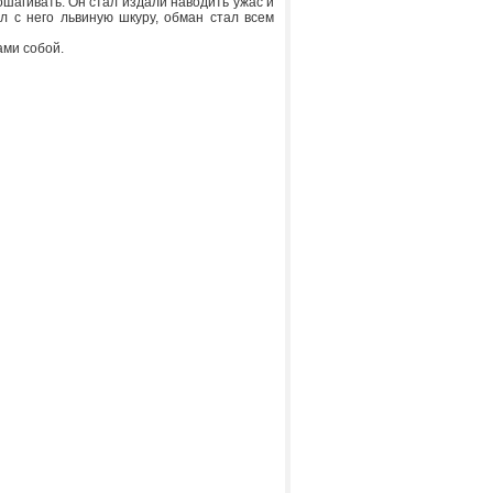
ошагивать. Он стал издали наводить ужас и
ал с него львиную шкуру, обман стал всем
ами собой.