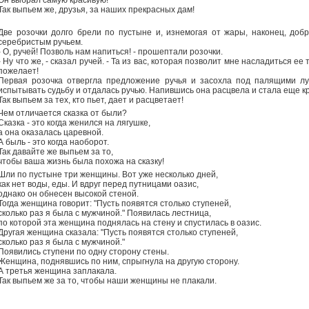
Он выбрал самую красивую!
Так выпьем же, друзья, за наших прекрасных дам!
Две розочки долго брели по пустыне и, изнемогая от жары, наконец, доб
серебристым ручьем.
- О, ручей! Позволь нам напиться! - прошептали розочки.
- Hу что же, - сказал ручей. - Та из вас, которая позволит мне насладиться ее
пожелает!
Первая розочка отвергла предложение ручья и засохла под палящими лу
испытывать судьбу и отдалась ручью. Hапившись она расцвела и стала еще кр
Так выпьем за тех, кто пьет, дает и расцветает!
Чем отличается сказка от были?
Сказка - это когда женился на лягушке,
а она оказалась царевной.
А быль - это когда наоборот.
Так давайте же выпьем за то,
чтобы ваша жизнь была похожа на сказку!
Шли по пустыне три женщины. Вот уже несколько дней,
как нет воды, еды. И вдруг перед путницами оазис,
однако он обнесен высокой стеной.
Тогда женщина говорит: "Пусть появятся столько ступеней,
сколько раз я была с мужчиной." Появилась лестница,
по которой эта женщина поднялась на стену и спустилась в оазис.
Другая женщина сказала: "Пусть появятся столько ступеней,
сколько раз я была с мужчиной."
Появились ступени по одну сторону стены.
Женщина, поднявшись по ним, спрыгнула на другую сторону.
А третья женщина заплакала.
Так выпьем же за то, чтобы наши женщины не плакали.