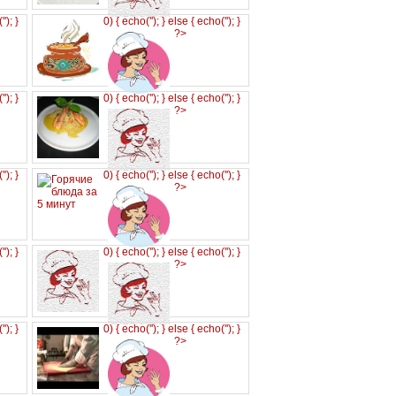
('
'); }
0) { echo('
'); } else { echo('
'); }
?>
('
'); }
0) { echo('
'); } else { echo('
'); }
?>
('
'); }
0) { echo('
'); } else { echo('
'); }
?>
('
'); }
0) { echo('
'); } else { echo('
'); }
?>
('
'); }
0) { echo('
'); } else { echo('
'); }
?>