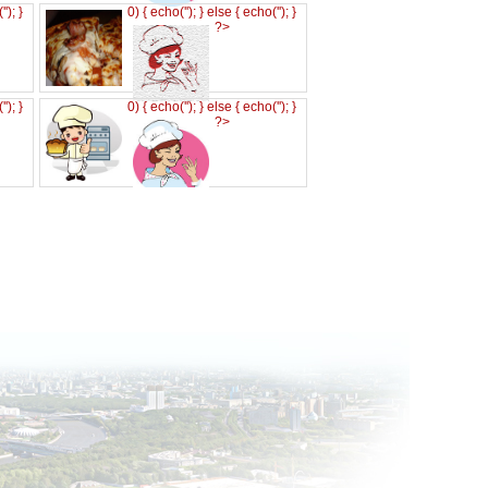
('
'); }
0) { echo('
'); } else { echo('
'); }
?>
('
'); }
0) { echo('
'); } else { echo('
'); }
?>