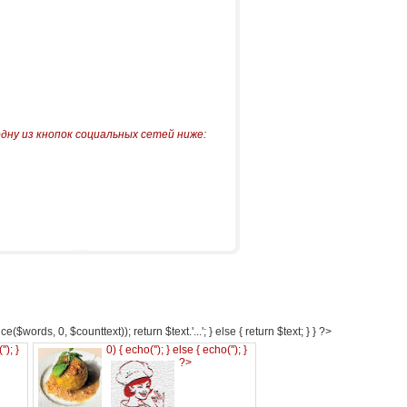
одну из кнопок социальных сетей ниже:
e($words, 0, $counttext)); return $text.'...'; } else { return $text; } } ?>
('
'); }
0) { echo('
'); } else { echo('
'); }
?>