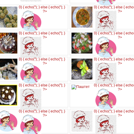
0) { echo('
'); } else { echo('
'); }
0) { echo('
'); } else { echo
?>
?>
0) { echo('
'); } else { echo('
'); }
0) { echo('
'); } else { echo
?>
?>
0) { echo('
'); } else { echo('
'); }
0) { echo('
'); } else { echo
?>
?>
0) { echo('
'); } else { echo('
'); }
0) { echo('
'); } else { echo
?>
?>
0) { echo('
'); } else { echo('
'); }
0) { echo('
'); } else { echo
?>
?>