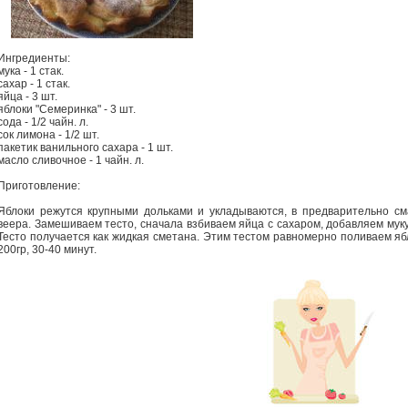
Ингредиенты:
мука - 1 стак.
сахар - 1 стак.
яйца - 3 шт.
яблоки "Семеринка" - 3 шт.
сода - 1/2 чайн. л.
сок лимона - 1/2 шт.
пакетик ванильного сахара - 1 шт.
масло сливочное - 1 чайн. л.
Приготовление:
Яблоки режутся крупными дольками и укладываются, в предварительно с
веера. Замешиваем тесто, сначала взбиваем яйца с сахаром, добавляем мук
Тесто получается как жидкая сметана. Этим тестом равномерно поливаем яб
200гр, 30-40 минут.