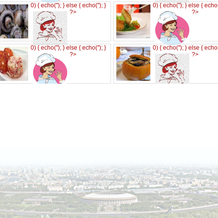
0) { echo('
'); } else { echo('
'); }
0) { echo('
'); } else { echo
?>
?>
0) { echo('
'); } else { echo('
'); }
0) { echo('
'); } else { echo
?>
?>