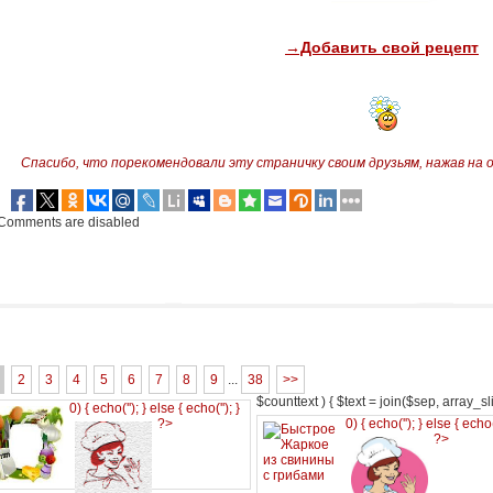
→Добавить свой рецепт
Спасибо, что порекомендовали эту страничку своим друзьям,
нажав на 
Comments are disabled
2
3
4
5
6
7
8
9
...
38
>>
$counttext ) { $text = join($sep, array_slic
0) { echo('
'); } else { echo('
'); }
?>
0) { echo('
'); } else { echo
?>