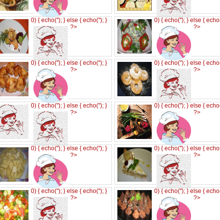
0) { echo('
'); } else { echo('
'); }
0) { echo('
'); } else { echo
?>
?>
0) { echo('
'); } else { echo('
'); }
0) { echo('
'); } else { echo
?>
?>
0) { echo('
'); } else { echo('
'); }
0) { echo('
'); } else { echo
?>
?>
0) { echo('
'); } else { echo('
'); }
0) { echo('
'); } else { echo
?>
?>
0) { echo('
'); } else { echo('
'); }
0) { echo('
'); } else { echo
?>
?>