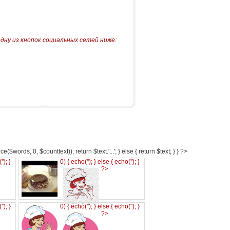
одну из кнопок социальных сетей ниже:
e($words, 0, $counttext)); return $text.'...'; } else { return $text; } } ?>
('
'); }
0) { echo('
'); } else { echo('
'); }
?>
('
'); }
0) { echo('
'); } else { echo('
'); }
?>