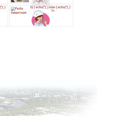
('
'); }
0) { echo('
'); } else { echo('
'); }
?>