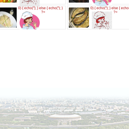
0) { echo('
'); } else { echo('
'); }
0) { echo('
'); } else { echo
?>
?>