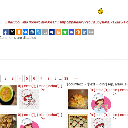
Спасибо, что порекомендовали эту страничку своим друзьям,
нажав на 
Comments are disabled
2
3
4
5
6
7
8
9
...
38
>>
$counttext ) { $text = join($sep, array_slic
0) { echo('
'); } else { echo('
'); }
?>
0) { echo('
'); } else { echo
?>
0) { echo('
'); } else { echo('
'); }
0) { echo('
'); } else { echo
?>
?>