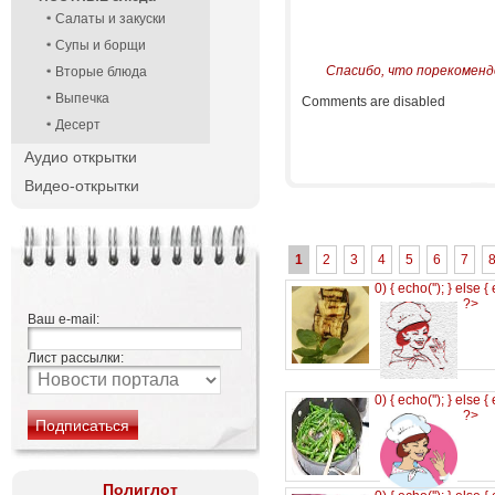
Салаты и закуски
Супы и борщи
Спасибо, что порекоменд
Вторые блюда
Выпечка
Comments are disabled
Десерт
Аудио открытки
Видео-открытки
1
2
3
4
5
6
7
0) { echo('
'); } else {
?>
Ваш e-mail:
Лист рассылки:
0) { echo('
'); } else {
?>
Полиглот