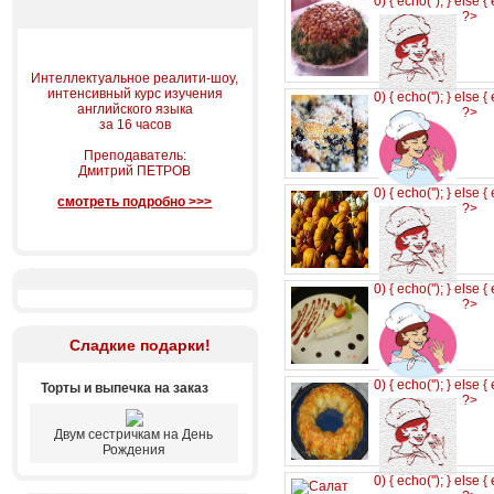
0) { echo('
'); } else {
?>
Интеллектуальное реалити-шоу,
интенсивный курс изучения
0) { echo('
'); } else {
английского языка
?>
за 16 часов
Преподаватель:
Дмитрий ПЕТРОВ
0) { echo('
'); } else {
смотреть подробно >>>
?>
0) { echo('
'); } else {
?>
Сладкие подарки!
0) { echo('
'); } else {
Торты и выпечка на заказ
?>
Двум сестричкам на День
Рождения
0) { echo('
'); } else {