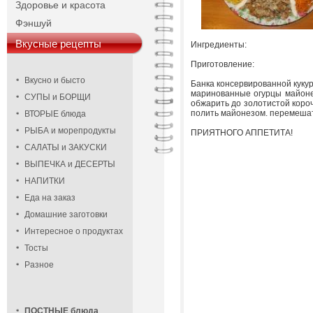
Здоровье и красота
Фэншуй
Вкусные рецепты
Ингредиенты:
Приготовление:
Вкусно и бысто
Банка консервированной куку
маринованные огурцы майонез
СУПЫ и БОРЩИ
обжарить до золотистой короч
полить майонезом. перемешат
ВТОРЫЕ блюда
РЫБА и морепродукты
ПРИЯТНОГО АППЕТИТА!
САЛАТЫ и ЗАКУСКИ
ВЫПЕЧКА и ДЕСЕРТЫ
НАПИТКИ
Еда на заказ
Домашние заготовки
Интересное о продуктах
Тосты
Разное
ПОСТНЫЕ блюда