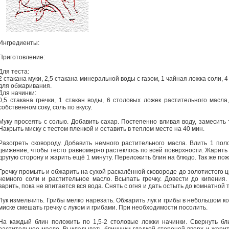
Ингредиенты:
Приготовление:
Для теста:
2 стакана муки, 2,5 стакана минеральной воды с газом, 1 чайная ложка соли,
для обжаривания.
Для начинки:
0,5 стакана гречки, 1 стакан воды, 6 столовых ложек растительного масл
собственном соку, соль по вкусу.
Муку просеять с солью. Добавить сахар. Постепенно вливая воду, замесить 
Накрыть миску с тестом пленкой и оставить в теплом месте на 40 мин.
Разогреть сковороду. Добавить немного растительного масла. Влить 1 пол
движение, чтобы тесто равномерно растеклось по всей поверхности. Жарить 
другую сторону и жарить ещё 1 минуту. Переложить блин на блюдо. Так же по
Гречку промыть и обжарить на сухой раскалённой сковороде до золотистого цв
немного соли и растительное масло. Всыпать гречку. Довести до кипения.
варить, пока не впитается вся вода. Снять с огня и дать остыть до комнатной
Лук измельчить. Грибы мелко нарезать. Обжарить лук и грибы в небольшом к
миске смешать гречку с луком и грибами. При необходимости посолить.
На каждый блин положить по 1,5-2 столовые ложки начинки. Свернуть бл