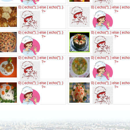
0) { echo('
'); } else { echo('
'); }
0) { echo('
'); } else { echo
?>
?>
0) { echo('
'); } else { echo('
'); }
0) { echo('
'); } else { echo
?>
?>
0) { echo('
'); } else { echo('
'); }
0) { echo('
'); } else { echo
?>
?>
0) { echo('
'); } else { echo('
'); }
0) { echo('
'); } else { echo
?>
?>