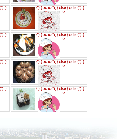
('
'); }
0) { echo('
'); } else { echo('
'); }
?>
('
'); }
0) { echo('
'); } else { echo('
'); }
?>
('
'); }
0) { echo('
'); } else { echo('
'); }
?>
('
'); }
0) { echo('
'); } else { echo('
'); }
?>