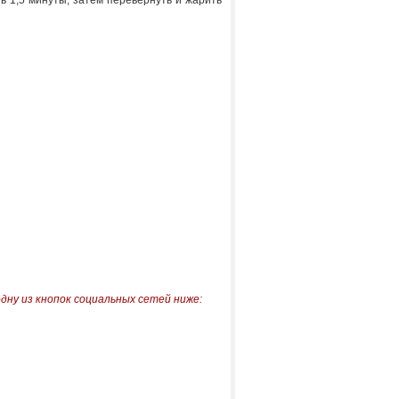
ь 1,5 минуты, затем перевернуть и жарить
одну из кнопок социальных сетей ниже: