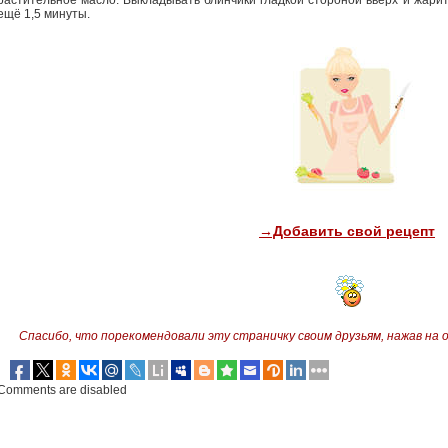
растительное масло. Выкладывать блинчики гладкой стороной вверх и жарит
ещё 1,5 минуты.
→Добавить свой рецепт
Спасибо, что порекомендовали эту страничку своим друзьям,
нажав на 
Comments are disabled