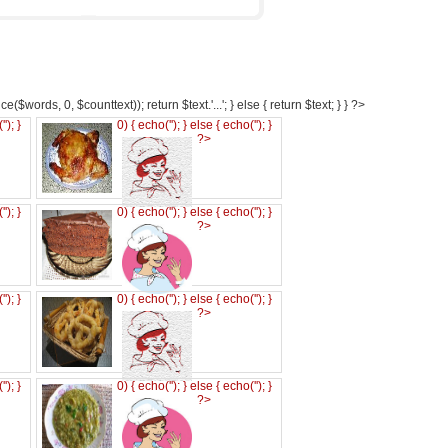
e($words, 0, $counttext)); return $text.'...'; } else { return $text; } } ?>
('
'); }
0) { echo('
'); } else { echo('
'); }
?>
('
'); }
0) { echo('
'); } else { echo('
'); }
?>
('
'); }
0) { echo('
'); } else { echo('
'); }
?>
('
'); }
0) { echo('
'); } else { echo('
'); }
?>