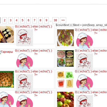
2
3
4
5
6
7
8
9
...
38
>>
$counttext ) { $text = join($sep, array_slic
0) { echo('
'); } else { echo('
'); }
?>
0) { echo('
'); } else { echo
?>
0) { echo('
'); } else { echo('
'); }
0) { echo('
'); } else { echo
?>
?>
0) { echo('
'); } else { echo('
'); }
0) { echo('
'); } else { echo
?>
?>
0) { echo('
'); } else { echo('
'); }
0) { echo('
'); } else { echo
?>
?>