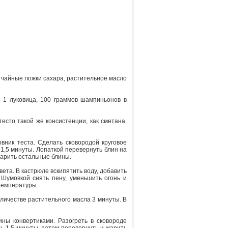
 4 чайные ложки сахара, растительное масло
а, 1 луковица, 100 граммов шампиньонов в
тесто такой же консистенции, как сметана.
овник теста. Сделать сковородой круговое
1,5 минуты. Лопаткой перевернуть блин на
жарить остальные блины.
ета. В кастрюле вскипятить воду, добавить
 Шумовкой снять пену, уменьшить огонь и
 температуры.
оличестве растительного масла 3 минуты. В
ины конвертиками. Разогреть в сковороде