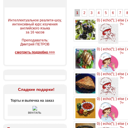
1
2
3
4
5
6
7
Интеллектуальное реалити-шоу,
0) { echo('
'); } else {
интенсивный курс изучения
?>
английского языка
за 16 часов
Преподаватель:
Дмитрий ПЕТРОВ
0) { echo('
'); } else {
смотреть подробно >>>
?>
0) { echo('
'); } else {
?>
Сладкие подарки!
0) { echo('
'); } else {
Торты и выпечка на заказ
?>
вентиль
0) { echo('
'); } else {
?>