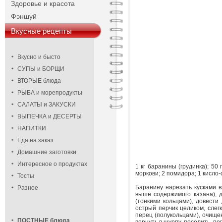
Здоровье и красота
Фэншуй
Вкусные рецепты
Вкусно и бысто
СУПЫ и БОРЩИ
ВТОРЫЕ блюда
РЫБА и морепродукты
САЛАТЫ и ЗАКУСКИ
ВЫПЕЧКА и ДЕСЕРТЫ
НАПИТКИ
Еда на заказ
Домашние заготовки
Интересное о продуктах
1 кг баранины (грудинка); 50 
моркови; 2 помидора; 1 кисло-
Тосты
Баранину нарезать кусками в
Разное
выше содержимого казана), д
(тонкими кольцами), довести 
острый перчик целиком, слегк
перец (полукольцами), очищен
ПОСТНЫЕ блюда