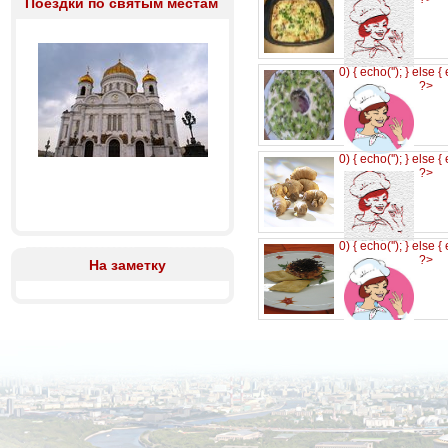
Поездки по святым местам
0) { echo('
'); } else {
?>
0) { echo('
'); } else {
?>
0) { echo('
'); } else {
?>
На заметку