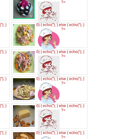
?>
('
'); }
0) { echo('
'); } else { echo('
'); }
?>
('
'); }
0) { echo('
'); } else { echo('
'); }
?>
('
'); }
0) { echo('
'); } else { echo('
'); }
?>
('
'); }
0) { echo('
'); } else { echo('
'); }
?>
('
'); }
0) { echo('
'); } else { echo('
'); }
?>