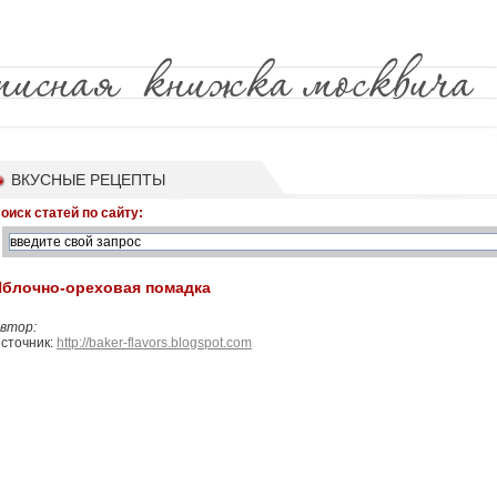
ВКУСНЫЕ РЕЦЕПТЫ
оиск статей по сайту:
Яблочно-ореховая помадка
втор:
сточник:
http://baker-flavors.blogspot.com