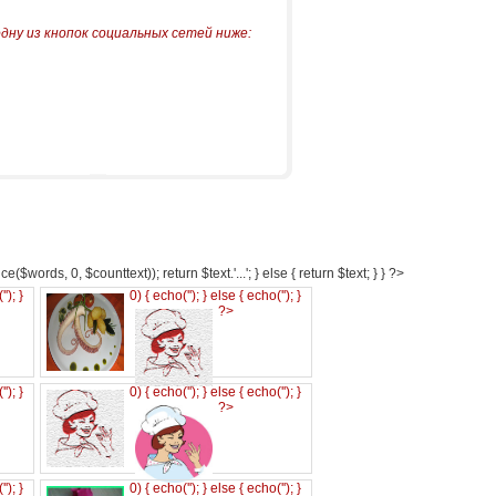
одну из кнопок социальных сетей ниже:
e($words, 0, $counttext)); return $text.'...'; } else { return $text; } } ?>
('
'); }
0) { echo('
'); } else { echo('
'); }
?>
('
'); }
0) { echo('
'); } else { echo('
'); }
?>
('
'); }
0) { echo('
'); } else { echo('
'); }