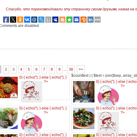
Спасибо, что порекомендовали эту страничку своим друзьям,
нажав на 
Comments are disabled
2
3
4
5
6
7
8
9
...
38
>>
$counttext ) { $text = join($sep, array_slic
0) { echo('
'); } else { echo('
'); }
?>
0) { echo('
'); } else { echo
?>
0) { echo('
'); } else { echo('
'); }
0) { echo('
'); } else { echo
?>
?>
0) { echo('
'); } else { echo('
'); }
0) { echo('
'); } else { echo