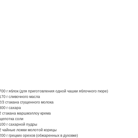
700 г яблок (для приготовления одной чашки яблочного пюре)
170 г сливочного масла
2/3 стакана сгущенного молока
300 г сахара
2 стакана маршмэллоу крема
щепотка соли
100 г сахарной пудры
2 чайные ложки молотой корицы
200 г грецких орехов (обжаренных в духовке)