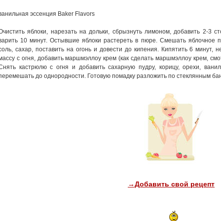
ванильная эссенция Baker Flavors
Очистить яблоки, нарезать на дольки, сбрызнуть лимоном, добавить 2-3 с
варить 10 минут. Остывшие яблоки растереть в пюре. Смешать яблочное п
соль, сахар, поставить на огонь и довести до кипения. Кипятить 6 минут, н
массу с огня, добавить маршмэллоу крем (как сделать маршмэллоу крем, см
Снять кастрюлю с огня и добавить сахарную пудру, корицу, орехи, ван
перемешать до однородности. Готовую помадку разложить по стеклянным бан
→Добавить свой рецепт