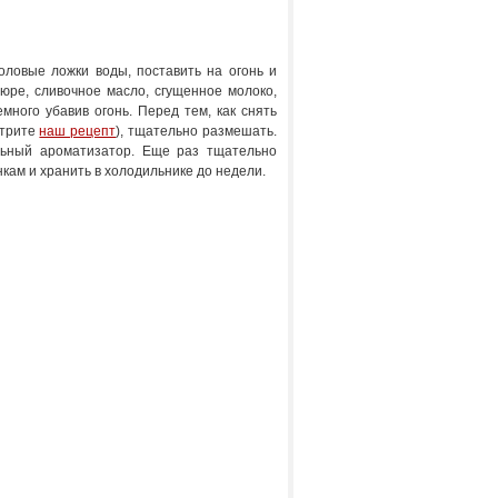
толовые ложки воды, поставить на огонь и
юре, сливочное масло, сгущенное молоко,
емного убавив огонь. Перед тем, как снять
отрите
наш рецепт
), тщательно размешать.
ильный ароматизатор. Еще раз тщательно
кам и хранить в холодильнике до недели.