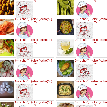
?>
?>
0) { echo('
'); } else { echo('
'); }
0) { echo('
'); } else { echo
?>
?>
0) { echo('
'); } else { echo('
'); }
0) { echo('
'); } else { echo
?>
?>
0) { echo('
'); } else { echo('
'); }
0) { echo('
'); } else { echo
?>
?>
0) { echo('
'); } else { echo('
'); }
0) { echo('
'); } else { echo
?>
?>
0) { echo('
'); } else { echo('
'); }
0) { echo('
'); } else { echo
?>
?>