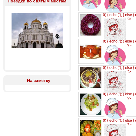
Поездки по святым местам
0) { echo('
'); } else {
?>
0) { echo('
'); } else {
?>
0) { echo('
'); } else {
?>
На заметку
0) { echo('
'); } else {
?>
0) { echo('
'); } else {
?>