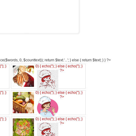
e($words, 0, $counttext)); return $text.'...'; } else { return $text; } } ?>
('
'); }
0) { echo('
'); } else { echo('
'); }
?>
('
'); }
0) { echo('
'); } else { echo('
'); }
?>
('
'); }
0) { echo('
'); } else { echo('
'); }
?>