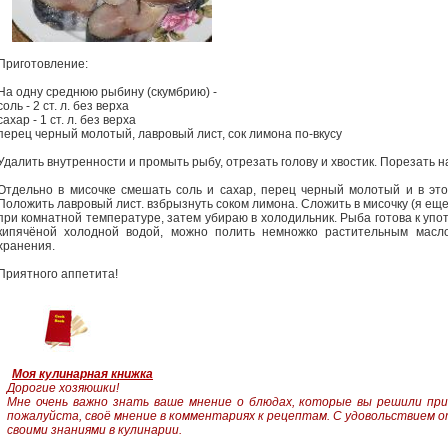
Приготовление:
На одну среднюю рыбину (скумбрию) -
соль - 2 ст. л. без верха
сахар - 1 ст. л. без верха
перец черный молотый, лавровый лист, сок лимона по-вкусу
Удалить внутренности и промыть рыбу, отрезать голову и хвостик. Порезать н
Отдельно в мисочке смешать соль и сахар, перец черный молотый и в этой
Положить лавровый лист. взбрызнуть соком лимона. Сложить в мисочку (я еще 
при комнатной температуре, затем убираю в холодильник. Рыба готова к упо
кипячёной холодной водой, можно полить немножко растительным масло
хранения.
Приятного аппетита!
Моя кулинарная книжка
Дорогие хозяюшки!
Мне очень важно знать ваше мнение о блюдах, которые вы решили пр
пожалуйста, своё мнение в комментариях к рецептам.
С удовольствием о
своими знаниями в кулинарии.