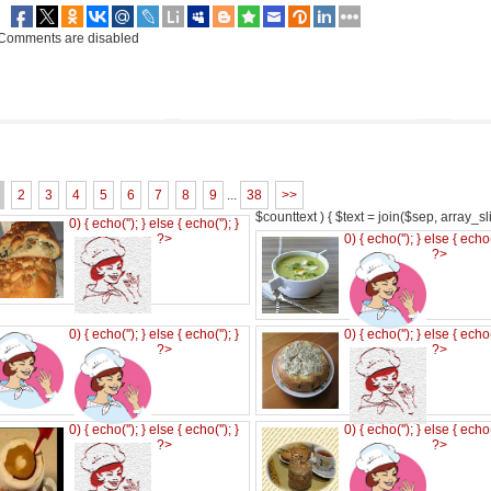
Comments are disabled
2
3
4
5
6
7
8
9
...
38
>>
$counttext ) { $text = join($sep, array_slic
0) { echo('
'); } else { echo('
'); }
?>
0) { echo('
'); } else { echo
?>
0) { echo('
'); } else { echo('
'); }
0) { echo('
'); } else { echo
?>
?>
0) { echo('
'); } else { echo('
'); }
0) { echo('
'); } else { echo
?>
?>