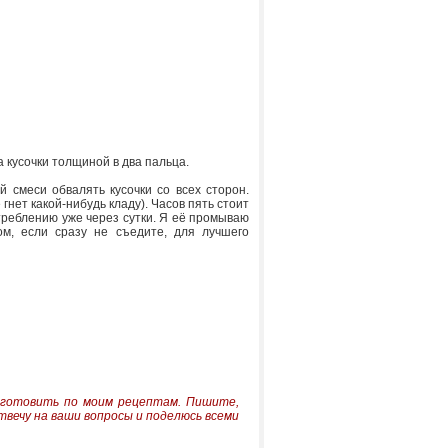
а кусочки толщиной в два пальца.
 смеси обвалять кусочки со всех сторон.
гнет какой-нибудь кладу). Часов пять стоит
треблению уже через сутки. Я её промываю
м, если сразу не съедите, для лучшего
иготовить по моим рецептам.
Пишите,
твечу на ваши вопросы и поделюсь всеми