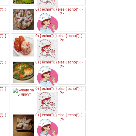
('
'); }
0) { echo('
'); } else { echo('
'); }
?>
('
'); }
0) { echo('
'); } else { echo('
'); }
?>
('
'); }
0) { echo('
'); } else { echo('
'); }
?>
('
'); }
0) { echo('
'); } else { echo('
'); }
?>
('
'); }
0) { echo('
'); } else { echo('
'); }
?>