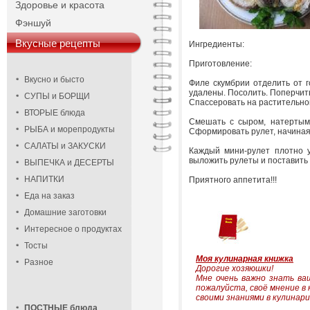
Здоровье и красота
Фэншуй
Вкусные рецепты
Ингредиенты:
Приготовление:
Вкусно и бысто
Филе скумбрии отделить от го
удалены. Посолить. Поперчить
СУПЫ и БОРЩИ
Спассеровать на растительном
ВТОРЫЕ блюда
Смешать с сыром, натертым 
РЫБА и морепродукты
Сформировать рулет, начиная 
САЛАТЫ и ЗАКУСКИ
Каждый мини-рулет плотно у
выложить рулеты и поставить в
ВЫПЕЧКА и ДЕСЕРТЫ
НАПИТКИ
Приятного аппетита!!!
Еда на заказ
Домашние заготовки
Интересное о продуктах
Тосты
Моя кулинарная книжка
Разное
Дорогие хозяюшки!
Мне очень важно знать в
пожалуйста, своё мнение в
своими знаниями в кулинари
ПОСТНЫЕ блюда