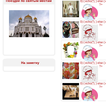
Поездки по святым местам
0) { echo('
'); } else {
?>
0) { echo('
'); } else {
?>
0) { echo('
'); } else {
?>
На заметку
0) { echo('
'); } else {
?>
0) { echo('
'); } else {
?>