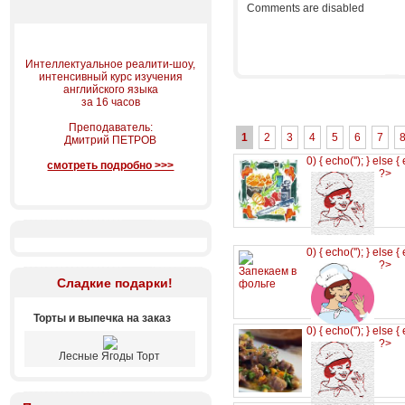
Comments are disabled
Интеллектуальное реалити-шоу,
интенсивный курс изучения
английского языка
за 16 часов
Преподаватель:
1
2
3
4
5
6
7
Дмитрий ПЕТРОВ
0) { echo('
'); } else {
смотреть подробно >>>
?>
0) { echo('
'); } else {
?>
Сладкие подарки!
Торты и выпечка на заказ
0) { echo('
'); } else {
?>
Лесные Ягоды Торт