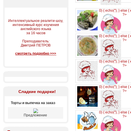
0) { echo('
'); } else {
?>
Интеллектуальное реалити-шоу,
интенсивный курс изучения
английского языка
за 16 часов
0) { echo('
'); } else {
?>
Преподаватель:
Дмитрий ПЕТРОВ
смотреть подробно >>>
0) { echo('
'); } else {
?>
0) { echo('
'); } else {
?>
Сладкие подарки!
Торты и выпечка на заказ
0) { echo('
'); } else {
Предложение
?>