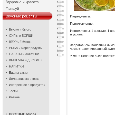
Здоровье и красота
Фэншуй
Вкусные рецепты
Ингредиенты:
Приготовление:
Вкусно и бысто
Ингредиенты; 1 авокадо, 1 апе
и укропа.
СУПЫ и БОРЩИ
ВТОРЫЕ блюда
Заправка: сок половины лимон
РЫБА и морепродукты
чеснок гранулированный, кунж
САЛАТЫ и ЗАКУСКИ
У меня желание было положить
ВЫПЕЧКА и ДЕСЕРТЫ
НАПИТКИ
Еда на заказ
Домашние заготовки
Интересное о продуктах
Тосты
Разное
ПОСТНЫЕ блюда