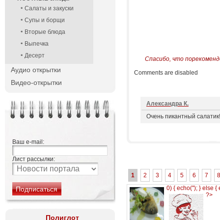
Салаты и закуски
Супы и борщи
Вторые блюда
Выпечка
Десерт
Спасибо, что порекоменд
Аудио открытки
Comments are disabled
Видео-открытки
Александра К.
Очень пикантный салатик!
Ваш e-mail:
Лист рассылки:
1
2
3
4
5
6
7
0) { echo('
'); } else {
?>
Полиглот