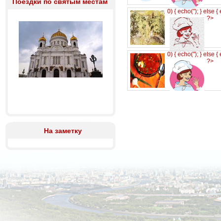
Поездки по святым местам
0) { echo('
'); } else {
?>
0) { echo('
'); } else {
?>
На заметку