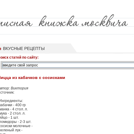
ВКУСНЫЕ РЕЦЕПТЫ
оиск статей по сайту:
ицца из кабачков с сосисками
втор: Виктория
сточник:
Ингредиенты:
кабачки - 400 гр
манка - 4 стол. л.
мука - 2 стол. л.
яйцо - 1 шт.
помидоры - 2-3 шт.
сосиски молочные -
зеленый лук -