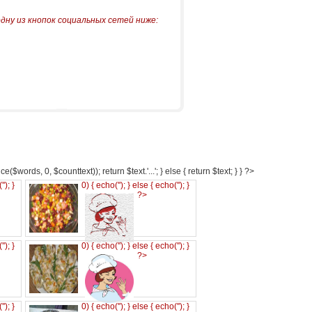
одну из кнопок социальных сетей ниже:
e($words, 0, $counttext)); return $text.'...'; } else { return $text; } } ?>
('
'); }
0) { echo('
'); } else { echo('
'); }
?>
('
'); }
0) { echo('
'); } else { echo('
'); }
?>
('
'); }
0) { echo('
'); } else { echo('
'); }