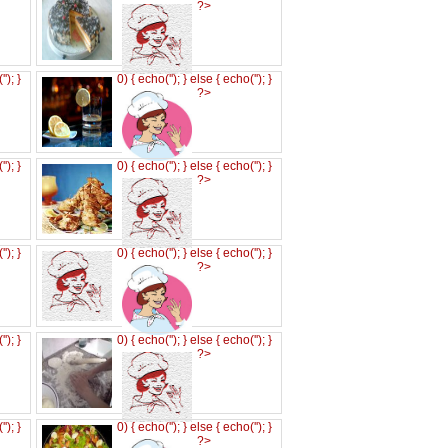
?>
('
'); }
0) { echo('
'); } else { echo('
'); }
?>
('
'); }
0) { echo('
'); } else { echo('
'); }
?>
('
'); }
0) { echo('
'); } else { echo('
'); }
?>
('
'); }
0) { echo('
'); } else { echo('
'); }
?>
('
'); }
0) { echo('
'); } else { echo('
'); }
?>