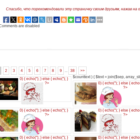
Спасибо, что порекомендовали эту страничку своим друзьям,
нажав на 
Comments are disabled
2
3
4
5
6
7
8
9
...
38
>>
$counttext ) { $text = join($sep, array_slic
0) { echo('
'); } else { echo('
'); }
?>
0) { echo('
'); } else { echo
?>
0) { echo('
'); } else { echo('
'); }
0) { echo('
'); } else { echo
?>
?>
0) { echo('
'); } else { echo('
'); }
0) { echo('
'); } else { echo