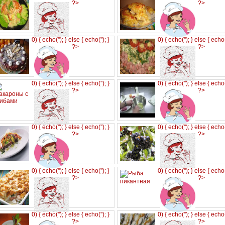
?>
?>
0) { echo('
'); } else { echo('
'); }
0) { echo('
'); } else { echo
?>
?>
0) { echo('
'); } else { echo('
'); }
0) { echo('
'); } else { echo
?>
?>
0) { echo('
'); } else { echo('
'); }
0) { echo('
'); } else { echo
?>
?>
0) { echo('
'); } else { echo('
'); }
0) { echo('
'); } else { echo
?>
?>
0) { echo('
'); } else { echo('
'); }
0) { echo('
'); } else { echo
?>
?>