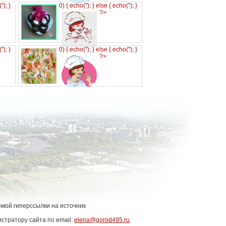
('
'); }
0) { echo('
'); } else { echo('
'); }
?>
('
'); }
0) { echo('
'); } else { echo('
'); }
?>
емой гиперссылки на источник
стратору сайта по email:
elena@gorod495.ru