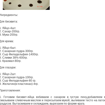
Ингредиенты:
Для бисквита:
1. Яйцо-4шт.
2. Сахар-200гр.
3. Мука-200гр.
Для крема:
1. Яйцо-6шт.
2. Сахарная пудра-300гр.
3. Сыр Филадельфия-1400гр.
4. Сливки 38%-600гр.
5. Крахмал-80гр.
Для глазури:
1. Яйцо-2шт.
2. Сахарная пудра-100гр.
3. Сыр Филадельфия-80 гр.
4. Желатин(в пластинах)-4гр.
Приготовления:
1. Готовим бисквит-яйца взбиваем с сахаром в густую пену,добавляем 
смазываем сливочным маслом и пересыпаем мукой, выливаем тесто на латок
градусов. Вытаскиваем и охлаждаем, вырезаем по форме круга.