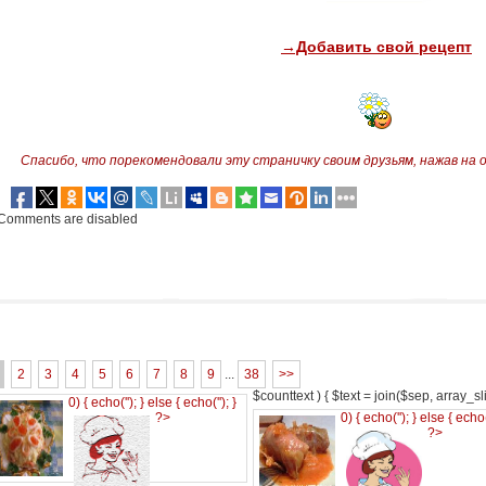
→Добавить свой рецепт
Спасибо, что порекомендовали эту страничку своим друзьям,
нажав на 
Comments are disabled
2
3
4
5
6
7
8
9
...
38
>>
$counttext ) { $text = join($sep, array_slic
0) { echo('
'); } else { echo('
'); }
?>
0) { echo('
'); } else { echo
?>