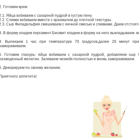
2. Готовим крем:
2.1. Яйца взбиваем с сахарной пудрой в густую пену.
2.2. Сливки взбиваем вместе с крахмалом до плотной текстуры.
2.3. Сыр Филадельфия смешиваем с яичной смесью и сливками. Даем отстоятс
3. В форму кладем пергамент.Бисквит кладем в форму на него выкладываем м
4. Выпекаем 1 час при температуре 70 градусов,далее 20 минут при
замораживаем.
5. Готовим глазурь- яйца взбиваем с сахарной пудрой, добавляем сы
разведенный желатин. Заливаем чизкейк полностью и вновь замораживаем.
6. Декорируем по своему желанию.
Приятного аппетита!