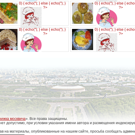
0) { echo('
'); } else { echo('
'); }
0) { echo('
'); } else { echo
?>
?>
0) { echo('
'); } else { echo('
'); }
0) { echo('
'); } else { echo
?>
?>
нижка москвича
». Все права защищены.
нет допустимо, при условии указания имени автора и размещения индексиру
ав на материалы, опубликованные на нашем сайте, просьба сообщать админи