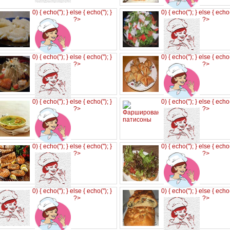
0) { echo('
'); } else { echo('
'); }
0) { echo('
'); } else { echo
?>
?>
0) { echo('
'); } else { echo('
'); }
0) { echo('
'); } else { echo
?>
?>
0) { echo('
'); } else { echo('
'); }
0) { echo('
'); } else { echo
?>
?>
0) { echo('
'); } else { echo('
'); }
0) { echo('
'); } else { echo
?>
?>
0) { echo('
'); } else { echo('
'); }
0) { echo('
'); } else { echo
?>
?>