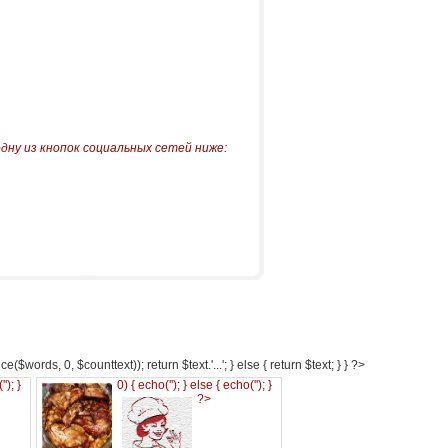
одну из кнопок социальных сетей ниже:
e($words, 0, $counttext)); return $text.'...'; } else { return $text; } } ?>
('
'); }
0) { echo('
'); } else { echo('
'); }
?>