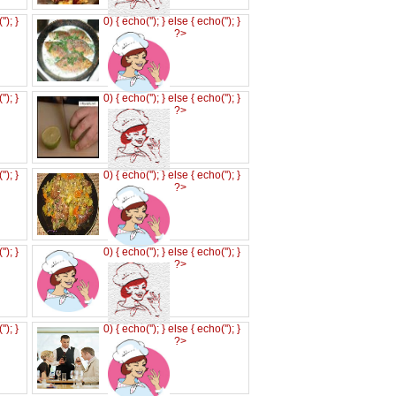
('
'); }
0) { echo('
'); } else { echo('
'); }
?>
('
'); }
0) { echo('
'); } else { echo('
'); }
?>
('
'); }
0) { echo('
'); } else { echo('
'); }
?>
('
'); }
0) { echo('
'); } else { echo('
'); }
?>
('
'); }
0) { echo('
'); } else { echo('
'); }
?>