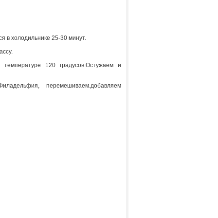
я в холодильнике 25-30 минут.
ассу.
 температуре 120 градусов.Остужаем и
р Филадельфия, перемешиваем.добавляем