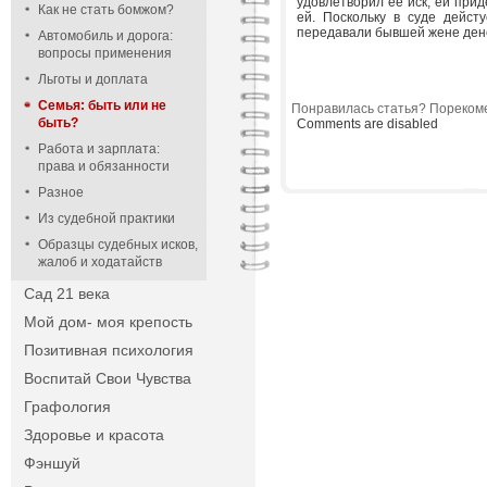
удовлетворил ее иск, ей прид
Как не стать бомжом?
ей. Поскольку в суде дейст
передавали бывшей жене ден
Автомобиль и дорога:
вопросы применения
Льготы и доплата
Семья: быть или не
Понравилась статья? Порекоме
быть?
Comments are disabled
Работа и зарплата:
права и обязанности
Разное
Из судебной практики
Образцы судебных исков,
жалоб и ходатайств
Сад 21 века
Мой дом- моя крепость
Позитивная психология
Воспитай Свои Чувства
Графология
Здоровье и красота
Фэншуй