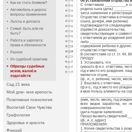
об установлении отцовства 
Как не стать бомжом?
С ответчиком __________я н
родила сына (дочь)
_________
Автомобиль и дорога:
загса заявление о регистраци
вопросы применения
Отцовство ответчика в отно
(сына, дочери, имя ребенка)
Льготы и доплата
подтверждается следующими 
Семья: быть или не
(привести доказательства,
быть?
свидетельствующие о совмест
с ответчиком до рождения ре
Работа и зарплата:
либо ____________________
права и обязанности
содержании ребенка и другие
отцовство ответчика)
Разное
В соответствии со ст. ст. 49, 80
ПРОШУ:
Из судебной практики
1. Установить, что_________
Образцы судебных
(указать ф.и.о. ответчика, чис
год и место его рождения, на
исков, жалоб и
является отцом___________
ходатайств
(ф., и., о. ребенка, число, мес
2. Взыскать с ответчика___
Сад 21 века
(ф.и.о., год и место его рожде
в мою пользу алименты на со
Мой дом- моя крепость
_________________________
Позитивная психология
(имя, число, месяц, год рожде
всех видов заработка, но 
Воспитай Свои Чувства
совершеннолетия.
(дата подачи заявления)
Графология
Прошу вызвать свидетелей:_
(ф., и.,о..адрес)
Здоровье и красота
ПРИЛОЖЕНИЯ:
1. Копия свидетельства о рож
Фэншуй