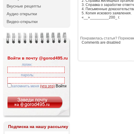
2. Справка жилищных органов
3. Справка о заработке ответ
Вкусные рецепты
4. Письменные доказательств
5. Копия искового заявления.
Аудио открытки
«__»_________200_ г.
Видео-открытки
Понравилась статья? Порекоме
Comments are disabled
Войти в почту @gorod495.ru
логин:
пароль:
запомнить меня
(что это)
Подписка на нашу рассылку