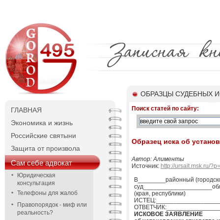
ОБРАЗЦЫ СУДЕБНЫХ И
Поиск статей по сайту:
ГЛАВНАЯ
Экономика и жизнь
Российские святыни
Образец иска об устано
Защита от произвола
Автор: Алименты
Сам себе адвокат
Источник:
http://ursait.msk.ru/?
Юридическая
В________районный (городск
консультация
суд____________________об
Телефоны для жалоб
(края, республики)
ИСТЕЦ:_____________________
Правопорядок - миф или
ОТВЕТЧИК:__________________
реальность?
ИСКОВОЕ ЗАЯВЛЕНИЕ