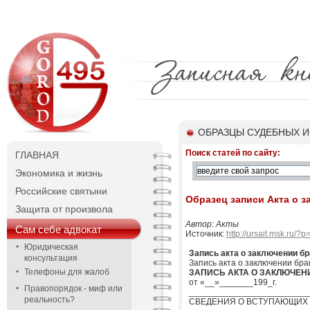
ОБРАЗЦЫ СУДЕБНЫХ И
Поиск статей по сайту:
ГЛАВНАЯ
Экономика и жизнь
Российские святыни
Образец записи Акта о з
Защита от произвола
Автор: Акты
Сам себе адвокат
Источник:
http://ursait.msk.ru/?
Юридическая
Запись акта о заключении бр
консультация
Запись акта о заключении бра
Телефоны для жалоб
ЗАПИСЬ АКТА О ЗАКЛЮЧЕНИ
от «__»_______199_г.
Правопорядок - миф или
_________________________
реальность?
СВЕДЕНИЯ О ВСТУПАЮЩИХ 