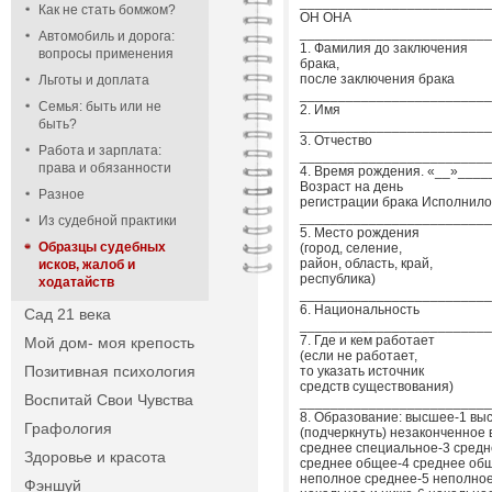
_________________________
Как не стать бомжом?
ОН ОНА
_________________________
Автомобиль и дорога:
1. Фамилия до заключения
вопросы применения
брака,
после заключения брака
Льготы и доплата
_________________________
Семья: быть или не
2. Имя
быть?
_________________________
3. Отчество
Работа и зарплата:
_________________________
права и обязанности
4. Время рождения. «__»____
Возраст на день
Разное
регистрации брака Исполнил
_________________________
Из судебной практики
5. Место рождения
Образцы судебных
(город, селение,
район, область, край,
исков, жалоб и
республика)
ходатайств
_________________________
6. Национальность
Сад 21 века
_________________________
7. Где и кем работает
Мой дом- моя крепость
(если не работает,
Позитивная психология
то указать источник
средств существования)
Воспитай Свои Чувства
_________________________
8. Образование: высшее-1 вы
Графология
(подчеркнуть) незаконченное
среднее специальное-3 средн
Здоровье и красота
среднее общее-4 среднее об
неполное среднее-5 неполное
Фэншуй