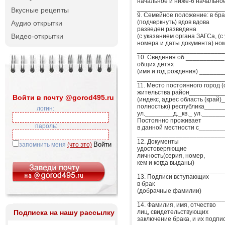
начальное и ниже-6 начальное
_________________________
Вкусные рецепты
9. Семейное положение: в бра
(подчеркнуть) вдов вдова
Аудио открытки
разведен разведена
Видео-открытки
(с указанием органа ЗАГСа, (с
номера и даты документа) но
_________________________
10. Сведения об ___________
общих детях
(имя и год рождения) _______
_________________________
11. Место постоянного город 
жительства район_________
Войти в почту @gorod495.ru
(индекс, адрес область (край)
полностью) республика_____
логин:
ул.________д._кв._ ул._______
Постоянно проживает
пароль:
в данной местности с________
_________________________
12. Документы
запомнить меня
(что это)
удостоверяющие
личность(серия, номер,
кем и когда выданы)
_________________________
13. Подписи вступающих
в брак
(добрачные фамилии)
_________________________
14. Фамилия, имя, отчество
Подписка на нашу рассылку
лиц, свидетельствующих
заключение брака, и их подпи