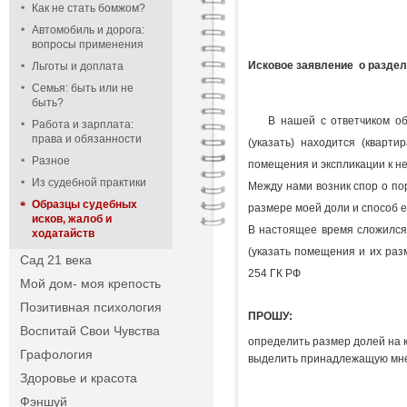
Как не стать бомжом?
Автомобиль и дорога:
вопросы применения
Исковое заявление о раздел
Льготы и доплата
Семья: быть или не
быть?
В нашей с ответчиком общей
Работа и зарплата:
права и обязанности
(указать) находится (кварти
Разное
помещения и экспликации к не
Из судебной практики
Между нами возник спор о по
Образцы судебных
размере моей доли и способ е
исков, жалоб и
В настоящее время сложился
ходатайств
(указать помещения и их разм
Сад 21 века
254 ГК РФ
Мой дом- моя крепость
Позитивная психология
ПРОШУ:
Воспитай Свои Чувства
определить размер долей на к
Графология
выделить принадлежащую мне 
Здоровье и красота
Фэншуй