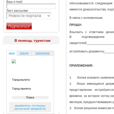
Ваш e-mail:
обосновывается следующим (
имеются доказательства, под
Лист рассылки:
В связи с изложенным,
ПРОШУ:
Взыскать с ответчика денеж
В подтверждение 
В помощь туристам
свидетелей_______________
(Ф.И
истребовать документы_____
авиа
поезда
электрички
(какие, 
ПРИЛОЖЕНИЯ:
1. Копия искового заявления
2. Иные имеющиеся докумен
представлении -истребуются
времени, за которое истец н
месяцев, предшествовавших ухо
авиабилеты
,
гостиницы
3. Копия решения комиссии по
расписание авиарейсов