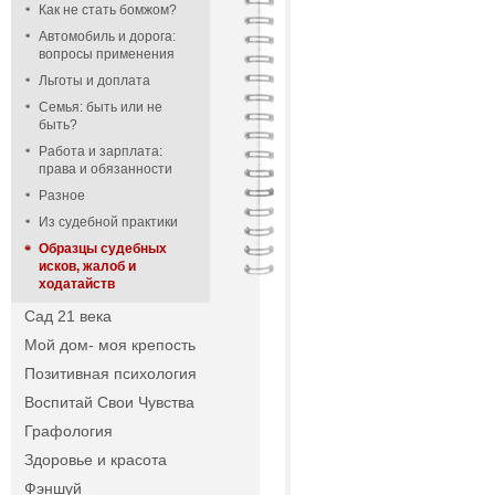
Как не стать бомжом?
суд г
Автомобиль и дорога:
вопросы применения
Истец
Льготы и доплата
(Ф
Семья: быть или не
быть?
Работа и зарплата:
Адрес
права и обязанности
Разное
Ответ
Из судебной практики
(наз
Образцы судебных
исков, жалоб и
ходатайств
Адрес
Сад 21 века
Мой дом- моя крепость
Позитивная психология
Воспитай Свои Чувства
Графология
Здоровье и красота
Фэншуй