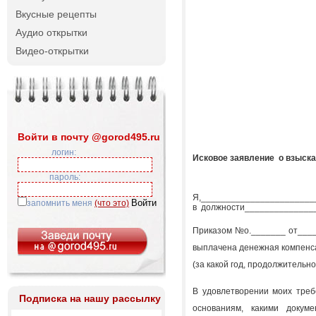
Вкусные рецепты
Аудио открытки
Видео-открытки
Войти в почту @gorod495.ru
логин:
Исковое заявление о взыска
пароль:
Я,_________________________
запомнить меня
(что это)
в должности______________
Приказом №о._______ от_____
выплачена денежная компенс
(за какой год, продолжительно
В удовлетворении моих треб
Подписка на нашу рассылку
основаниям, какими докум