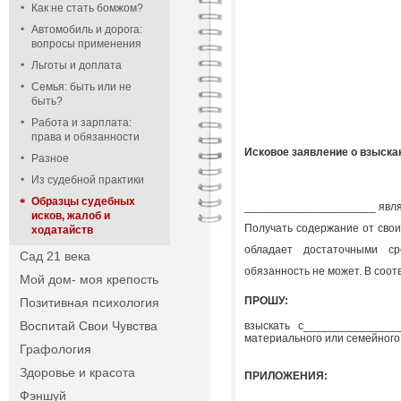
Как не стать бомжом?
Автомобиль и дорога:
вопросы применения
Льготы и доплата
Семья: быть или не
быть?
Работа и зарплата:
права и обязанности
Исковое заявление о взыска
Разное
Из судебной практики
Образцы судебных
_____________________ являе
исков, жалоб и
Получать содержание от свои
ходатайств
обладает достаточными сре
Сад 21 века
обязанность не может. В соотв
Мой дом- моя крепость
ПРОШУ:
Позитивная психология
Воспитай Свои Чувства
взыскать с_______________
материального или семейного
Графология
Здоровье и красота
ПРИЛОЖЕНИЯ:
Фэншуй