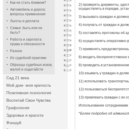
Как не стать бомжом?
2) проверять документы, удос
осуществлять в порядке, уст
Автомобиль и дорога:
вопросы применения
3) вызывать граждан и должн
Льготы и доплата
4) получать от граждан и дол
Семья: быть или не
быть?
5) составлять протоколы об 
Работа и зарплата:
6) осуществлять оперативно-
права и обязанности
7) применять предусмотренны
Разное
8) входить беспрепятственно
Из судебной практики
Образцы судебных исков,
9) проводить в установленно
жалоб и ходатайств
10) изымать у граждан и дол
Сад 21 века
11) использовать транспортн
Мой дом- моя крепость
12) пользоваться беспрепятс
Позитивная психология
13) привлекать граждан с их 
Воспитай Свои Чувства
Использование сотрудниками 
Графология
*
Более подробно об админис
Здоровье и красота
Фэншуй