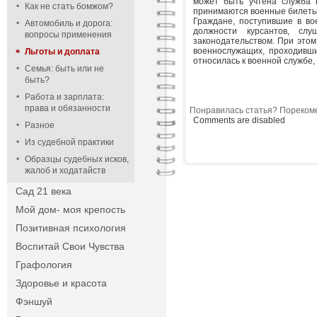
может быть учтена служба 
Как не стать бомжом?
принимаются военные билеты,
Граждане, поступившие в во
Автомобиль и дорога:
должности курсантов, сл
вопросы применения
законодательством. При этом
военнослужащих, проходивши
Льготы и доплата
относилась к военной службе,
Семья: быть или не
быть?
Работа и зарплата:
права и обязанности
Понравилась статья? Порекоме
Comments are disabled
Разное
Из судебной практики
Образцы судебных исков,
жалоб и ходатайств
Сад 21 века
Мой дом- моя крепость
Позитивная психология
Воспитай Свои Чувства
Графология
Здоровье и красота
Фэншуй