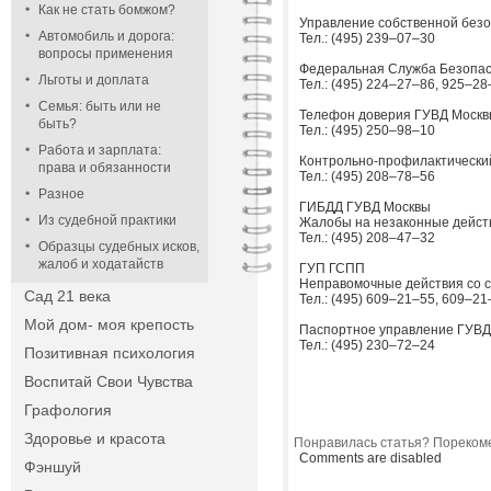
Как не стать бомжом?
Управление собственной без
Автомобиль и дорога:
Тел.: (495) 239–07–30
вопросы применения
Федеральная Служба Безопа
Льготы и доплата
Тел.: (495) 224–27–86, 925–28
Семья: быть или не
Телефон доверия ГУВД Моск
быть?
Тел.: (495) 250–98–10
Работа и зарплата:
Контрольно-профилактически
права и обязанности
Тел.: (495) 208–78–56
Разное
ГИБДД ГУВД Москвы
Из судебной практики
Жалобы на незаконные дейст
Тел.: (495) 208–47–32
Образцы судебных исков,
жалоб и ходатайств
ГУП ГСПП
Неправомочные действия со 
Сад 21 века
Тел.: (495) 609–21–55, 609–21
Мой дом- моя крепость
Паспортное управление ГУВД
Тел.: (495) 230–72–24
Позитивная психология
Воспитай Свои Чувства
Графология
Здоровье и красота
Понравилась статья? Порекоме
Comments are disabled
Фэншуй