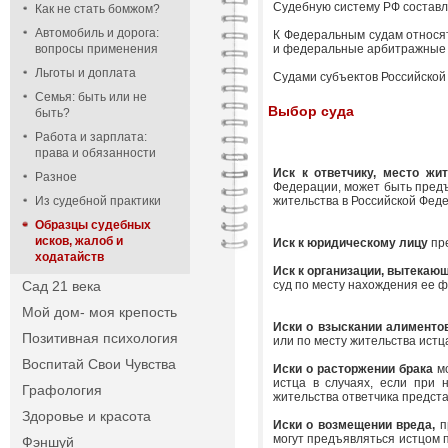
Судебную систему РФ составл
Как не стать бомжом?
Автомобиль и дорога:
К Федеральным судам относя
вопросы применения
и федеральные арбитражные 
Льготы и доплата
Судами субъектов Российской
Семья: быть или не
Выбор суда
быть?
Работа и зарплата:
права и обязанности
Иск к ответчику, место жи
Разное
Федерации, может быть предъ
Из судебной практики
жительства в Российской Федер
Образцы судебных
исков, жалоб и
Иск к юридическому лицу
пр
ходатайств
Иск к организации, вытекаю
Сад 21 века
суд по месту нахождения ее фи
Мой дом- моя крепость
Иски о взыскании алименто
Позитивная психология
или по месту жительства истца 
Воспитай Свои Чувства
Иски о расторжении брака
мо
истца в случаях, если при 
Графология
жительства ответчика представ
Здоровье и красота
Иски о возмещении вреда,
п
могут предъявляться истцом п
Фэншуй