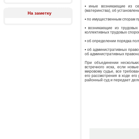
• иные возникающие из се
(материнства), об установлен
На заметку
• по имущественным спорам п
• возникающие из трудовых
коллективных трудовых споро
• об определении порядка по
• об административных право
об административных правона
При объединении нескольки
встречного иска, если новы
мировому судье, все требова
его рассмотрения в ходе его
районный суд и передает дел