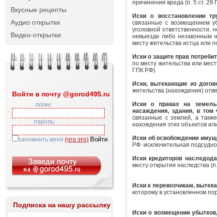
причинения вреда (п. 5 ст. 29 
Вкусные рецепты
Иски о восстановлении тр
Аудио открытки
связанные с возмещением уб
уголовной ответственности, 
Видео-открытки
невыезде либо незаконным н
месту жительства истца или по
Иски о защите прав потреби
по месту жительства или мест
ГПК РФ).
Иски, вытекающие из догов
жительства (нахождения) ответ
Войти в почту @gorod495.ru
Иски о правах на земельн
логин:
насаждения, здания, в том
связанные с землей, а такж
пароль:
нахождения этих объектов или
Иски об освобождении имуще
запомнить меня
(что это)
РФ -исключительная подсуднос
Иски кредиторов наследода
месту открытия наследства (п.
Иски к перевозчикам, вытек
которому в установленном пор
Подписка на нашу рассылку
Иски о возмещении убытков