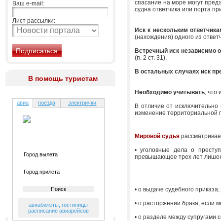
спасание на море могут предъ
Ваш e-mail:
судна ответчика или порта прип
Лист рассылки:
Иск к нескольким ответчика
(нахождения) одного из ответчи
Встречный иск независимо о
(п. 2 ст. 31).
В остальных случаях иск пр
В помощь туристам
Необходимо учитывать
, что
авиа
поезда
электрички
В отличие от исключительно 
изменение территориальной п
Мировой судья
рассматривает
• уголовные дела о престу
превышающее трех лет лише
• о выдаче судебного приказа;
• о расторжении брака, если м
авиабилеты
,
гостиницы
расписание авиарейсов
• о разделе между супругами 