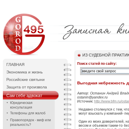
ИЗ СУДЕБНОЙ ПРАКТИ
Поиск статей по сайту:
ГЛАВНАЯ
Экономика и жизнь
Российские святыни
Выгодная небрежность д
Защита от произвола
Автор: Останин Андрей Владим
Сам себе адвокат
ostanin@yandex.ru
Источник:
http://www.bfm.ru/osta
Юридическая
консультация
Недавно столкнулся с тем, чт
Телефоны для жалоб
могут взыскать у компаний- пе
Правопорядок - миф или
Один из моих доверителей, на
реальность?
весом и объемом таким-то бе