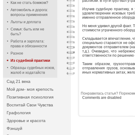
расписки. В пути груз был утр
Как не стать бомжом?
Изучив судебную практику, я
Автомобиль и дорога:
удовлетворении исковых треб
вопросы применения
именно отправленное оборуд
Льготы и доплата
Но меня удивил другой факт. 
Семья: быть или не
стоимости утраченного обору
быть?
Складывается впечатление, ч
Работа и зарплата:
специально стараются не офо
права и обязанности
документов отправителем (на
т.д.). Очевидно, что небреж
Разное
ответственности по решению 
Из судебной практики
Таким образом, грузоотпра
Образцы судебных исков,
отправления грузов, основы
иных нормативных актах, жела
жалоб и ходатайств
Сад 21 века
Мой дом- моя крепость
Понравилась статья? Порекоме
Позитивная психология
Comments are disabled
Воспитай Свои Чувства
Графология
Здоровье и красота
Фэншуй