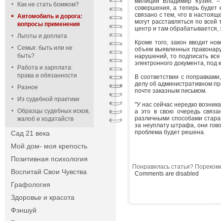
милиции Владимир Кузин. –
Как не стать бомжом?
совершения, а теперь будет 
связано с тем, что в настоя
Автомобиль и дорога:
могут расставляться по всей 
вопросы применения
центр и там обрабатывается, 
Льготы и доплата
Кроме того, закон вводит но
Семья: быть или не
объем выявленных правонаруш
быть?
нарушений, то подписать все
электронного документа, под 
Работа и зарплата:
права и обязанности
В соответствии с поправками,
делу об административном пр
Разное
почте заказным письмом.
Из судебной практики
"У нас сейчас нередко возник
Образцы судебных исков,
а это в свою очередь связа
различными способами стараю
жалоб и ходатайств
за неуплату штрафа, они гово
проблема будет решена.
Сад 21 века
Мой дом- моя крепость
Позитивная психология
Понравилась статья? Порекоме
Воспитай Свои Чувства
Comments are disabled
Графология
Здоровье и красота
Фэншуй