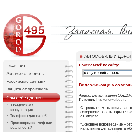
АВТОМОБИЛЬ И ДОРО
Поиск статей по сайту:
ГЛАВНАЯ
Экономика и жизнь
Российские святыни
Видеофиксацию соверш
Защита от произвола
Автор: Департамент ОБДД М
Сам себе адвокат
Источник:
http://www.gibdd.ru
Юридическая
С развитием системы авто
консультация
совершенствовать нормы зако
Телефоны для жалоб
с 6 августа.
Правопорядок - миф или
"Основное нововведение – эт
реальность?
начальника Департамента об