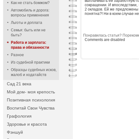
выплачивать ей заработную п
Как не стать бомжом?
сокращении. И впоследствии, 
2 окладов. Ей же предложены
Автомобиль и дорога:
понятна?! Ни в коем случае н
вопросы применения
Льготы и доплата
Семья: быть или не
быть?
Понравилась статья? Порекоме
Comments are disabled
Работа и зарплата:
права и обязанности
Разное
Из судебной практики
Образцы судебных исков,
жалоб и ходатайств
Сад 21 века
Мой дом- моя крепость
Позитивная психология
Воспитай Свои Чувства
Графология
Здоровье и красота
Фэншуй