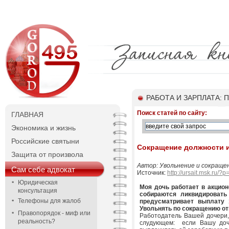
РАБОТА И ЗАРПЛАТА: 
Поиск статей по сайту:
ГЛАВНАЯ
Экономика и жизнь
Российские святыни
Сокращение должности 
Защита от произвола
Автор: Увольнение и сокраще
Сам себе адвокат
Источник:
http://ursait.msk.ru/?
Юридическая
Моя дочь работает в акцион
консультация
собираются ликвидировать
Телефоны для жалоб
предусматривает выплату 
Увольнять по сокращению от
Правопорядок - миф или
Работодатель Вашей дочери,
реальность?
слудующем: если Вашу дочь