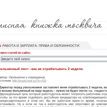
РАБОТА И ЗАРПЛАТА: ПРАВА И ОБЯЗАННОСТИ
оиск статей по сайту:
ольничный лист –как не отрабатывать 2 недели
втор: Увольнение и сокращение
сточник:
http://ursait.msk.ru/?p=430
Директор перед увольнением заставляет меня отрабатывать 2 недели, ка
я возьму больничный на пару недель – нужно ли будет после т.н. «чудес
Двухнедельный срок, который работодатель может попросить работника отра
чтобы за это время подобрать достойную кандидатуру на освобождающеес
предосудительного в этом нет, Вы же работали какое-то время, получа
устраивало. Ну а если не так и работодатель уже опротивел до невозм