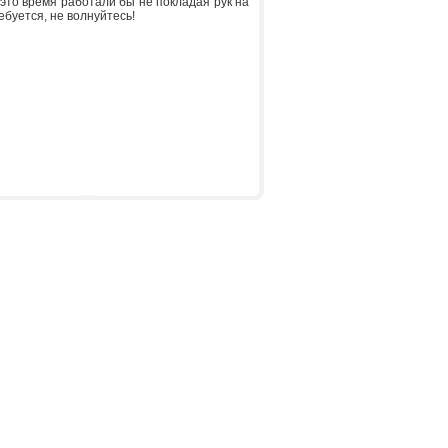
 это время работали бы не покладая рук на
буется, не волнуйтесь!