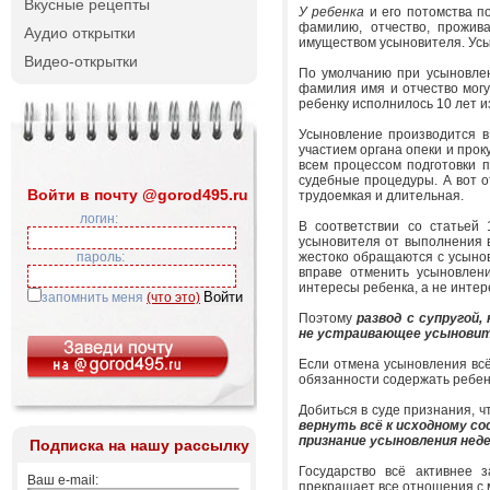
Вкусные рецепты
У ребенка
и его потомства п
фамилию, отчество, прожив
Аудио открытки
имуществом усыновителя. Усы
Видео-открытки
По умолчанию при усыновлен
фамилия имя и отчество могу
ребенку исполнилось 10 лет и
Усыновление производится в
участием органа опеки и прок
всем процессом подготовки п
судебные процедуры. А вот о
Войти в почту @gorod495.ru
трудоемкая и длительная.
логин:
В соответствии со статьей 
усыновителя от выполнения 
пароль:
жестоко обращаются с усыно
вправе отменить усыновлени
интересы ребенка, а не инте
запомнить меня
(что это)
Поэтому
развод с супругой
не устраивающее усыновите
Если отмена усыновления всё
обязанности содержать ребе
Добиться в суде признания, 
вернуть всё к исходному с
признание усыновления не
Подписка на нашу рассылку
Государство всё активнее 
Ваш e-mail:
прекращает все отношения с 