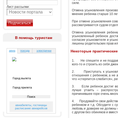
силе.
Лист рассылки:
Отмена усыновления производ
мнение ребенка старше 10 лет
При отмене усыновления совс
рассматривается судом отдельн
Отмена усыновления ребенк
усыновленный ребенок дости
В помощь туристам
согласие усыновителя и усыно
лишены родительских прав ил
авиа
поезда
электрички
Некоторые практические
1. Не спешите и не поддава
кого-то и строить из себя дже
2. Приступать к усыновлен
отношения с ребенком, а не 
что «стерпится-слюбится», р
3. Если ребенок достиг возр
лучше утаить – распростр
причинившее горе очень мног
4. Продумайте свои действия
ребенком и т.д. Обсудите с с
авиабилеты
,
гостиницы
расписание авиарейсов
любовь и доверие не должны 
с другом без обиняков и вмес