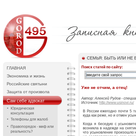
СЕМЬЯ: БЫТЬ ИЛИ НЕ 
Поиск статей по сайту:
ГЛАВНАЯ
Экономика и жизнь
Российские святыни
Уже не отчим, а отец!
Защита от произвола
Автор: Алексей Рудов - специ
Сам себе адвокат
Источник:
http://www.usinovi.ru/
Юридическая
В России ежегодно почти 5 т
консультация
куда как реже, но и отмен ус
Телефоны для жалоб
Когда я беседую с усынови
Правопорядок - миф или
возникла в надежде на сняти
реальность?
что усыновление произошло н