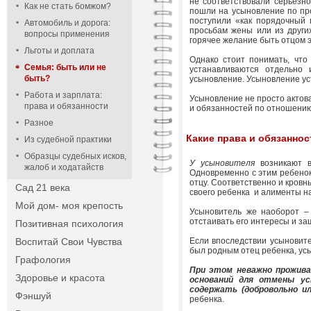
не соответствовали серьезно
Как не стать бомжом?
пошли на усыновление по про
поступили «как порядочный м
Автомобиль и дорога:
просьбам жены или из других
вопросы применения
горячее желание быть отцом э
Льготы и доплата
Однако стоит понимать, что
Семья: быть или не
устанавливаются отдельно 
быть?
усыновление. Усыновление ус
Работа и зарплата:
Усыновление не просто актова
права и обязанности
и обязанностей по отношению 
Разное
Какие права и обязанно
Из судебной практики
Образцы судебных исков,
У усыновителя
возникают 
жалоб и ходатайств
Одновременно с этим ребенок
отцу. Соответственно и кровн
Сад 21 века
своего ребенка и алименты н
Мой дом- моя крепость
Усыновитель же наоборот – 
отстаивать его интересы и за
Позитивная психология
Воспитай Свои Чувства
Если впоследствии усыновител
был родным отец ребенка, усы
Графология
При этом неважно прожива
Здоровье и красота
оснований для отмены ус
содержать (добровольно и
Фэншуй
ребенка.