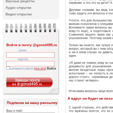
Вкусные рецепты
первыми: а что это за дети? 
Аудио открытки
Другими словами, вы ведь то
тоже задать эти вопросы и пол
Видео-открытки
Учтите, что для большинства
мнение психологов о специфик
Вспомните, какие вопросы вы 
кому-то еще), и подготовьте
Сомнения вашего мужа как 
усыновление. Поэтому зачем н
Войти в почту @gorod495.ru
Только вы знаете, как лучше 
вопрос, который вы с ним обс
логин:
и ни в коем случае не давить
идея.
пароль:
«Я даже не помню, кому из на
документы для усыновления в
запомнить меня
(что это)
многие бездетные пары прохо
испытание – не попасть в л
дорого стоит», «приемные де
нас станет четверо».
Итак какие вопросы чаще всег
А вдруг он будет не похо
Подписка на нашу рассылку
С одной стороны, это действи
Ваш e-mail:
что мужчины боятся, что их з