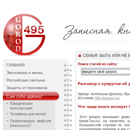
СЕМЬЯ: БЫТЬ ИЛИ НЕ 
Поиск статей по сайту:
ГЛАВНАЯ
Экономика и жизнь
Российские святыни
Разговор с супругом об
Защита от произвола
Автор: Антонина Щепина, Ири
Сам себе адвокат
Источник:
http://usinovi.ru/
Юридическая
Что чаще всего волнует
консультация
Телефоны для жалоб
Этот вопрос возникает дов
Правопорядок - миф или
(www.7ya.ru), на занятиях 
большинстве случаев он тре
реальность?
усыновлении ребенка и как с