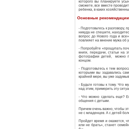
которого вы планируете усын
сможете, все вместе проводит
ребенка, в каких хозяйствен
Основные рекомендации 
- Подготовьтесь к разговору, 
никуда не спешите, находитес
вопрос до Нового года и все
повлияет на мнение мужа об 
- Попробуйте «прощупать почв
книги, передачи, статьи на 
фотографии детей, можно п
концом.
- Подготовьтесь к тем вопрос
которыми вы задавались сами
крайней мере, вы уже задумыв
- Будьте готовы к тому. Что 
над этим, примерить эту ситу
- Что можно сделать еще? Е
общения с детьми.
Причем очень важно, чтобы э
не с младенцев. А с детей бо
Пройдет время и окажется, чт
или не брать», станет семей