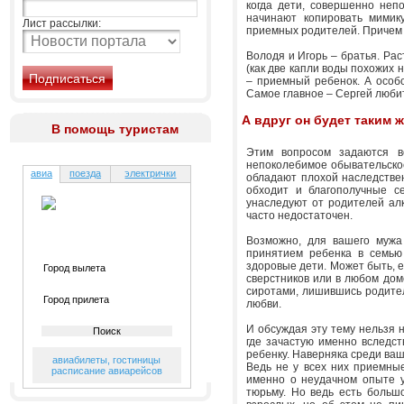
когда дети, совершенно неп
начинают копировать мимик
Лист рассылки:
приемных родителей. Причем в
Володя и Игорь – братья. Рас
(как две капли воды похожих н
– приемный ребенок. А особ
Самое главное – Сергей люби
А вдруг он будет таким ж
В помощь туристам
Этим вопросом задаются в
непоколебимое обывательское
авиа
поезда
электрички
обладают плохой наследствен
обходит и благополучные с
унаследуют от родителей алк
часто недостаточен.
Возможно, для вашего мужа
принятием ребенка в семью
здоровые дети. Может быть, е
сверстников или в любом дом
сиротами, лишившись родител
любви.
И обсуждая эту тему нельзя н
где зачастую именно вследст
ребенку. Наверняка среди ваше
авиабилеты
,
гостиницы
Ведь не у всех них приемные
расписание авиарейсов
именно о неудачном опыте у
тюрьму. Но ведь есть больш