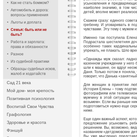
Как не стать бомжом?
усыновления и предваряющих 
наиболее значимо, в том чис
Автомобиль и дорога:
детей, вполне может реализов
вопросы применения
Скажем сразу: единого совета
Льготы и доплата
гребенку. И уговаривать в п
чувствами. Эту тему с мужем н
Семья: быть или не
быть?
Именно так поступила Елена
Работа и зарплата:
Подрастала шестилетняя дочк
особенно таких кардинальны
права и обязанности
упрекать, не плакать. Шло вр
Разное
«Однажды муж сказал: ладно,
Из судебной практики
казенном учреждении у него 
шли к машине, он вдруг неож
Образцы судебных исков,
Даня. Только потом я поняла,
жалоб и ходатайств
говорит, что Данька «занятный
Сад 21 века
Для женщин в принятии люб
История Елены – тому подтве
Мой дом- моя крепость
фотографиям или телевизионн
мужчину в этой ситуации ещ
Позитивная психология
возьмем». Если вы раньше ник
Воспитай Свои Чувства
подготовиться нужно еще серь
ниже.
Графология
Еще один важный аспект, кот
Здоровье и красота
предложение усыновить реб
решением. Вы, возможно, виде
Фэншуй
названием «детдомовские дет
Вы уже мысленно представля