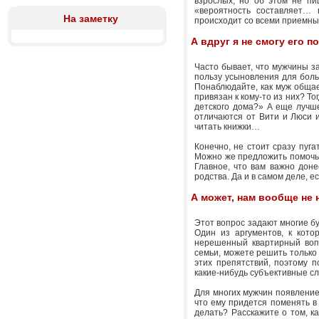
взрослых, но об этом не пи
«вероятность составляет… 
На заметку
происходит со всеми приемны
А вдруг я не смогу его 
Часто бывает, что мужчины з
пользу усыновления для боль
Понаблюдайте, как муж общае
привязан к кому-то из них? То
детского дома?» А еще лучше
отличаются от Вити и Люси и
читать книжки…
Конечно, не стоит сразу пуга
Можно же предложить помочь в
Главное, что вам важно доне
родства. Да и в самом деле, 
А может, нам вообщ
Этот вопрос задают многие бу
Один из аргументов, к кот
нерешенный квартирный вопр
семьи, можете решить только
этих препятствий, поэтому 
какие-нибудь субъективные сл
Для многих мужчин появление 
что ему придется поменять в
делать? Расскажите о том, ка